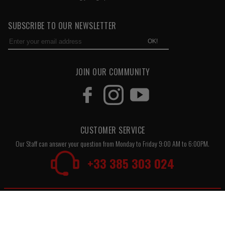
SUBSCRIBE TO OUR NEWSLETTER
OK!
JOIN OUR COMMUNITY
CUSTOMER SERVICE
Our Staff can answer your question from Monday to Friday 9:00 AM to 6:00PM.
+33 385 303 024
KUTVEK KIT GRAPHIK
DIRT BIKE
ATV
UTV
50CC
STREET BIKE
MAXISCOOTER
SCOOTER
JET-SKI
HYBRIDE
GOLF CART