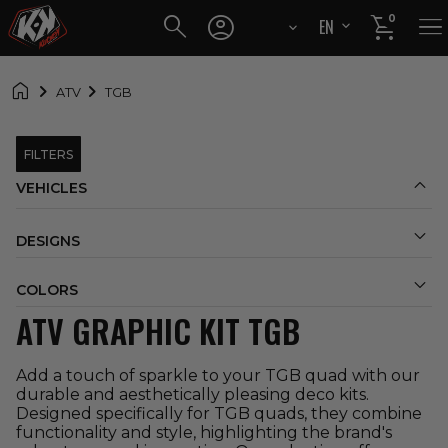




0
EN
FR

ATV
TGB
FILTERS

VEHICLES

DESIGNS

COLORS
ATV GRAPHIC KIT TGB
Add a touch of sparkle to your TGB quad with our
durable and aesthetically pleasing deco kits.
Designed specifically for TGB quads, they combine
functionality and style, highlighting the brand's