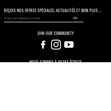
REÇOIS NOS OFFRES SPÉCIALES, ACTUALITÉS ET BIEN PLUS ...
OK!
JOIN OUR COMMUNITY
NOUS SOMMES À VOTRE ÉCOUTE
Une équipe vous répond du lundi au vendredi de 9h00 à 18h00
+33 385 303 024
KUTVEK KIT GRAPHIK
DIRT BIKE
ATV
UTV
50CC
STREET BIKE
MAXISCOOTER
SCOOTER
JET-SKI
HYBRIDE
GOLF CART