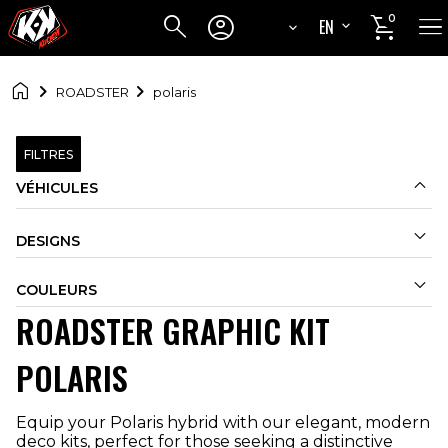




0
EN
FR

ROADSTER
polaris
FILTRES

VÉHICULES

DESIGNS

COULEURS
ROADSTER GRAPHIC KIT
POLARIS
Equip your Polaris hybrid with our elegant, modern
deco kits, perfect for those seeking a distinctive