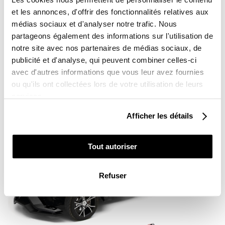
et les annonces, d'offrir des fonctionnalités relatives aux
médias sociaux et d'analyser notre trafic. Nous
partageons également des informations sur l'utilisation de
notre site avec nos partenaires de médias sociaux, de
POLARIS ROADSTER STAGE GRAPHIC KIT
publicité et d'analyse, qui peuvent combiner celles-ci
RED
avec d'autres informations que vous leur avez fournies
À partir de
€725.00
ou qu'ils ont collectées lors de votre utilisation de leurs
services.
Afficher les détails
Tout autoriser
Refuser