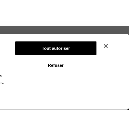
 A Graphics Kit
lling your graphics kit
Tout autoriser
Refuser
CUSTOMER SERVICE
ns
 can answer your question from Monday to Friday 9:00
es.
AM to 6:00PM.
+33 385 303 024