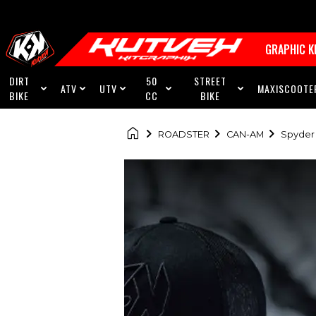
GRAPHIC K
DIRT
50
STREET
ATV
UTV
MAXISCOOTE





BIKE
CC
BIKE

ROADSTER
CAN-AM
Spyder 