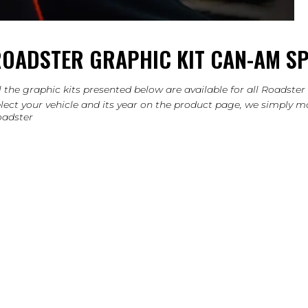
OADSTER GRAPHIC KIT CAN-AM SP
l the graphic kits presented below are available for all Roadst
lect your vehicle and its year on the product page, we simply mo
adster