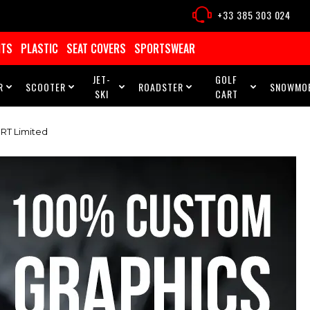
+33 385 303 024
ITS
PLASTIC
SEAT COVERS
SPORTSWEAR
JET-
GOLF
R
SCOOTER
ROADSTER
SNOWMOB





SKI
CART
RT Limited