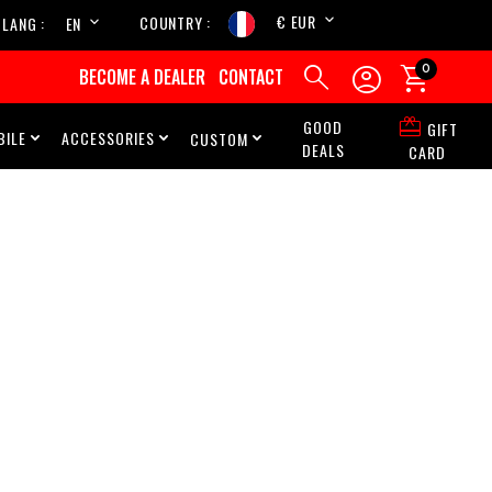
€ EUR
COUNTRY
LANG
EN
FR



0
BECOME A DEALER
CONTACT

GOOD
GIFT
ILE
ACCESSORIES
CUSTOM



DEALS
CARD