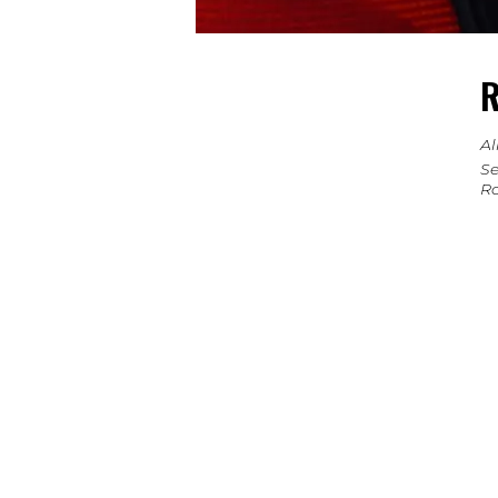
R
Al
Se
Ro