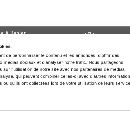
e A Dealer
Installing
r professional account to benefit from
Tutorial for insta
okies.
sional discount
t de personnaliser le contenu et les annonces, d'offrir des
aux médias sociaux et d'analyser notre trafic. Nous partageons
 sur l'utilisation de notre site avec nos partenaires de médias
JOIN OUR COMMUNITY
'analyse, qui peuvent combiner celles-ci avec d'autres informatio
Our Staff
OK!
 ou qu'ils ont collectées lors de votre utilisation de leurs servic