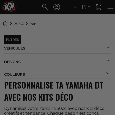




0
FR
EN

50 CC
Yamaha
FILTRES

VÉHICULES

DESIGNS

COULEURS
PERSONNALISE TA YAMAHA DT
AVEC NOS KITS DÉCO
Dynamisez votre Yamaha 50cc avec nos kits déco
créatifs et tendance. Chaque design est conçu