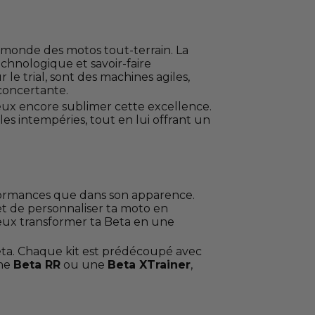
 monde des motos tout-terrain. La
chnologique et savoir-faire
 le trial, sont des machines agiles,
concertante.
peux encore sublimer cette excellence.
les intempéries, tout en lui offrant un
erformances que dans son apparence.
et de personnaliser ta moto en
peux transformer ta Beta en une
eta. Chaque kit est prédécoupé avec
une
Beta RR
ou une
Beta XTrainer
,