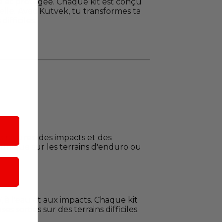
ylée et protégée. Chaque kit est conçu
lle. Avec Kutvek, tu transformes ta
ifficiles.
 rayures, des impacts et des
 unique sur les terrains d'enduro ou
 à l'eau et aux impacts. Chaque kit
sorties sur des terrains difficiles.