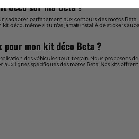
it déco sur ma Beta ?
 s'adapter parfaitement aux contours des motos Beta. Le
it déco, même si tu n'as jamais installé de stickers aupa
k pour mon kit déco Beta ?
nalisation des véhicules tout-terrain. Nous proposons de
 aux lignes spécifiques des motos Beta. Nos kits offrent