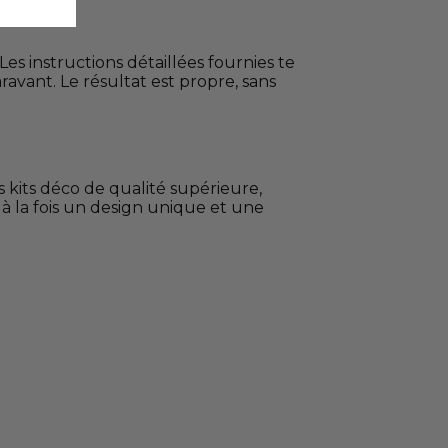
s instructions détaillées fournies te
ravant. Le résultat est propre, sans
s kits déco de qualité supérieure,
 à la fois un design unique et une