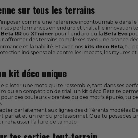
ienne sur tous les terrains
u s'imposer comme une référence incontournable dans le
s performances en enduro et trial, allie innovation te
a
Beta RR
ou
XTrainer
pour l'enduro ou la
Beta Evo
pour
ur affronter des terrains complexes avec une aisance dé
formance et la fiabilité. Et avec nos
kits déco Beta
, tu 
tection indispensable contre les impacts, les rayures et 
un kit déco unique
que de piloter une moto qui te ressemble, tant dans ses p
uro ou en compétition de trial, un kit déco Beta te perm
s pour des couleurs vibrantes ou des motifs épurés, tu 
.
dapter parfaitement aux lignes des différents modèles B
ent parfait et un rendu professionnel. Que tu possèdes 
ur rehausser l’allure de ta moto.
r tes sorties tout-terrain