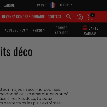
€ EUR
PAYS
LANGUE



0
DEVENEZ CONCESSIONNAIRE
CONTACT

BONNES
CARTE
ACCESSOIRES
PERSO



AFFAIRES
CADEAU
its déco
 acteur majeur, reconnu pour ses
te chevronné ou un amateur passionné
âce à nos kits déco, tu peux
s des terrains les plus extrêmes.