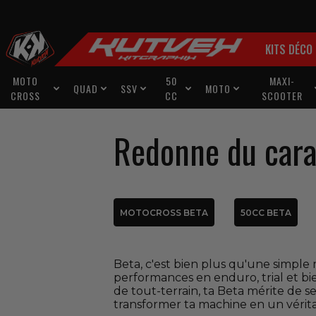
KITS DÉCO
MOTO
50
MAXI-
QUAD
SSV
MOTO





CROSS
CC
SCOOTER
Redonne du carac
MOTOCROSS BETA
50CC BETA
Beta, c'est bien plus qu'une simple
performances en enduro, trial et bi
de tout-terrain, ta Beta mérite de s
transformer ta machine en un véritab