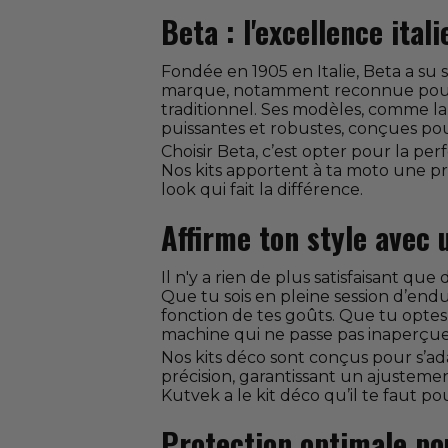
Beta : l'excellence ital
Fondée en 1905 en Italie, Beta a s
marque, notamment reconnue pour se
traditionnel. Ses modèles, comme l
puissantes et robustes, conçues po
Choisir Beta, c’est opter pour la per
Nos kits apportent à ta moto une pro
look qui fait la différence.
Affirme ton style avec 
Il n'y a rien de plus satisfaisant 
Que tu sois en pleine session d’end
fonction de tes goûts. Que tu opte
machine qui ne passe pas inaperçue
Nos kits déco sont conçus pour s’a
précision, garantissant un ajustem
Kutvek a le kit déco qu’il te faut po
Protection optimale pou