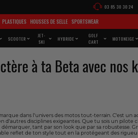
03 85 30 30 24
PLASTIQUES
HOUSSES DE SELLE
SPORTSWEAR
JET-
GOLF
SCOOTER
HYBRIDE
MOTONEIGE





SKI
CART
tère à ta Beta avec nos k
 marque dans l'univers des motos tout-terrain. C'est un
en d'autres disciplines exigeantes. Que tu sois un pilo
e démarquer, tant par son look que par sa robustesse. Gr
le reflet de ton style tout en la protégeant des rigueur