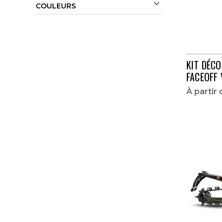

BLAST ZR 4000
COULEURS
CROSSFIRE
F 110
KIT DÉC
F 570
FACEOFF 
F 8
À partir
F 800
M 6000
M 7000
M 8000
M 9000 TURBO
M ALPHA ONE
M HARDCORE ALPHA ONE