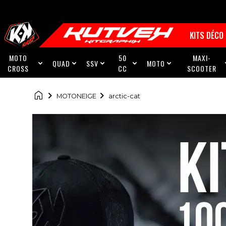
KITS DÉCO
MOTO
50
MAXI-
QUAD
SSV
MOTO





CROSS
CC
SCOOTER

MOTONEIGE
arctic-cat