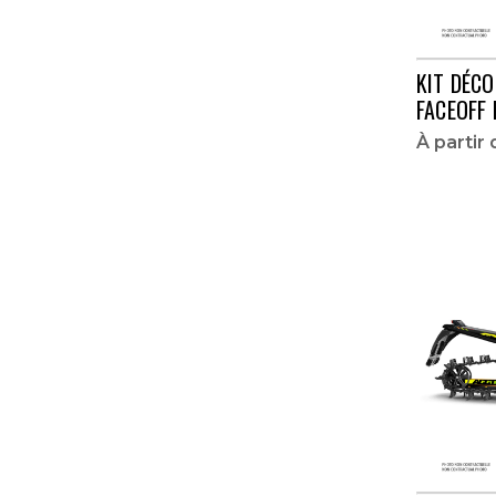
M MOUNTAIN CAT ALPHA ONE
NORSEMAN X 8000
KIT DÉC
FACEOFF 
PANTERA 3000
À partir
PANTERA 6000
PANTERA 7000
RIOT 6000
RIOT 8000
RIOT X-8000
XF 1100
XF 6000
XF 7000