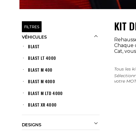
KIT 
FILTRES

VÉHICULES
Rehaussez
Chaque d
BLAST
Cat, vous
BLAST LT 4000
Tous les 
BLAST M 400
Sélectionn
BLAST M 4000
votre MO
BLAST M LTD 4000
BLAST XR 4000
BLAST XR 4000 TOURISME

DESIGNS
BLAST ZR 400