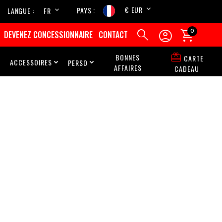
€ EUR
PAYS
LANGUE
FR
EN



0
DEVENEZ CONCESSIONNAIRE
CONTACT

BONNES
CARTE
ACCESSOIRES
PERSO



AFFAIRES
CADEAU