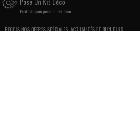
Pose Un Kit Déco
Petit Tuto pour poser ton kit déco
REÇOIS NOS OFFRES SPÉCIALES, ACTUALITÉS ET BIEN PLUS ...
OK!
REJOINS NOTRE COMMUNAUTÉ
NOUS SOMMES À VOTRE ÉCOUTE
Une équipe vous répond du lundi au vendredi de 9h00 à 18h00
03 85 30 30 24
KUTVEK KIT GRAPHIK