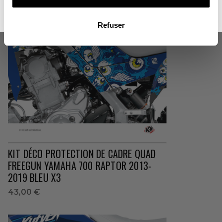
NON MERCI, JE N'AIME PAS LES CADEAUX
Refuser
KIT DÉCO PROTECTION DE CADRE QUAD
FREEGUN YAMAHA 700 RAPTOR 2013-
2019 BLEU X3
43,00 €