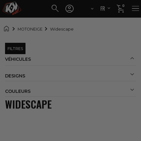




0
FR
EN

MOTONEIGE
Widescape
FILTRES

VÉHICULES

DESIGNS

COULEURS
WIDESCAPE