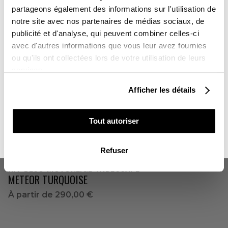
FUTURE ROUGE
partageons également des informations sur l'utilisation de
À partir de
290,00 €
notre site avec nos partenaires de médias sociaux, de
Sur l'ensemble de votre commande
publicité et d'analyse, qui peuvent combiner celles-ci
avec d'autres informations que vous leur avez fournies
Vous souhaitez en profiter :
ou qu'ils ont collectées lors de votre utilisation de leurs
services.
POUR VOUS
Afficher les détails
POUR UN PROCHE
Tout autoriser
NON MERCI, JE N'AIME PAS LES CADEAUX
Refuser
KIT DÉCO MOTONEIGE WIDESCAPE
METEOR TURQUOISE
À partir de
290,00 €