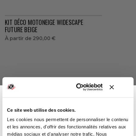
KIT DÉCO MOTONEIGE WIDESCAPE
FUTURE BEIGE
À partir de
290,00 €
Ce site web utilise des cookies.
-10%
Vous avez gagné :
Les cookies nous permettent de personnaliser le contenu
et les annonces, d'offrir des fonctionnalités relatives aux
KIT DÉCO MOTONEIGE WIDESCAPE
médias sociaux et d'analyser notre trafic. Nous