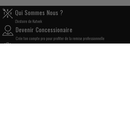
Qui Sommes Nous ?
L'histoire de Kutvek
Devenir Concessionaire
Crée ton compte pro pour profiter de la remise professionnelle
Pose Un Kit Déco
Petit Tuto pour poser ton kit déco
REÇOIS NOS OFFRES SPÉCIALES, ACTUALITÉS ET BIEN PLUS ...
OK!
REJOINS NOTRE COMMUNAUTÉ