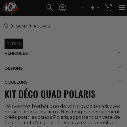




0
FR
EN

QUAD
POLARIS
FILTRES

VÉHICULES

DESIGNS

COULEURS
KIT DÉCO QUAD POLARIS
Réinventez l'esthétique de votre quad Polaris avec
nos kits déco audacieux. Nos designs, spécialement
créés pour les quads Polaris, apportent un vent de
fraîcheur et d'originalité. Découvrez des motifs et