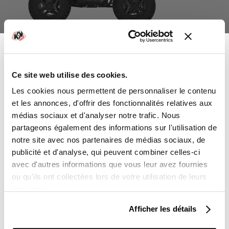
KIT DÉCO QUAD POLARIS STUN SABLE
À partir de
90,00 €
Ce site web utilise des cookies.
-10%
Vous avez gagné :
Les cookies nous permettent de personnaliser le contenu
et les annonces, d'offrir des fonctionnalités relatives aux
médias sociaux et d'analyser notre trafic. Nous
partageons également des informations sur l'utilisation de
notre site avec nos partenaires de médias sociaux, de
Sur l'ensemble de votre commande
publicité et d'analyse, qui peuvent combiner celles-ci
avec d'autres informations que vous leur avez fournies
Vous souhaitez en profiter :
ou qu'ils ont collectées lors de votre utilisation de leurs
services.
POUR VOUS
Afficher les détails
POUR UN PROCHE