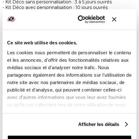
Kit Déco sans personnalisation : 3 à 5 jours ouvrés
Kit Déco avec personnalisation : 10 jours ouvrés
LIVRAISON

Livraison partout dans le monde 24-48h ouvrées
Ce site web utilise des cookies.
PAIEMENTS SÉCURISÉS
Les cookies nous permettent de personnaliser le contenu
lock
4x sans frais avec Paypal
et les annonces, d'offrir des fonctionnalités relatives aux
médias sociaux et d'analyser notre trafic. Nous
partageons également des informations sur l'utilisation de

RETOUR ET REMBOURSEMENT
notre site avec nos partenaires de médias sociaux, de
Lien vers notre politique de remboursement
publicité et d'analyse, qui peuvent combiner celles-ci
UNE QUESTION ?
avec d'autres informations que vous leur avez fournies
Une équipe vous répond du lundi au vendredi de
ou qu'ils ont collectées lors de votre utilisation de leurs
9h00 à 18h00
services.
Contact :
03 85 30 30 24
Afficher les détails