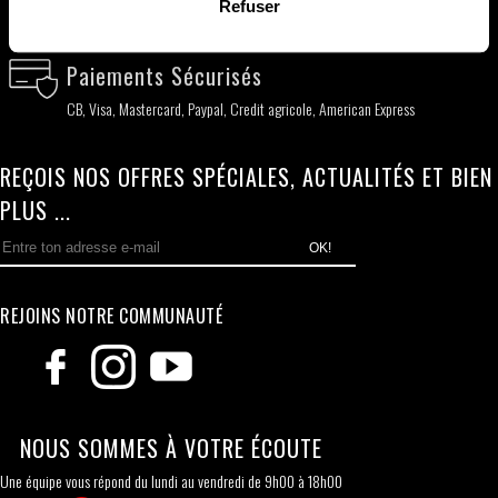
Livraison Rapide
Refuser
Livraison partout dans le monde 24-48h ouvrées
Paiements Sécurisés
CB, Visa, Mastercard, Paypal, Credit agricole, American Express
REÇOIS NOS OFFRES SPÉCIALES, ACTUALITÉS ET BIEN
PLUS ...
OK!
REJOINS NOTRE COMMUNAUTÉ
NOUS SOMMES À VOTRE ÉCOUTE
Une équipe vous répond du lundi au vendredi de 9h00 à 18h00