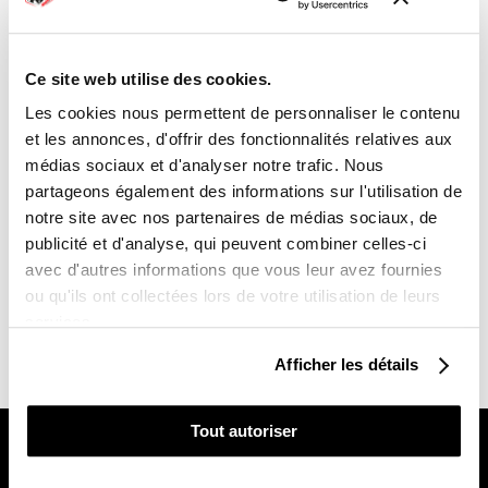
PAIEMENTS SÉCURISÉS
lock
4x sans frais avec Paypal
Ce site web utilise des cookies.
Les cookies nous permettent de personnaliser le contenu

RETOUR ET REMBOURSEMENT
et les annonces, d'offrir des fonctionnalités relatives aux
Lien vers notre politique de remboursement
médias sociaux et d'analyser notre trafic. Nous
UNE QUESTION ?
partageons également des informations sur l'utilisation de
notre site avec nos partenaires de médias sociaux, de
Une équipe vous répond du lundi au vendredi de
9h00 à 18h00
publicité et d'analyse, qui peuvent combiner celles-ci
Contact :
03 85 30 30 24
avec d'autres informations que vous leur avez fournies
ou qu'ils ont collectées lors de votre utilisation de leurs
services.
Description
Avis client
Afficher les détails
Qui Sommes Nous ?
Tout autoriser
L'histoire de Kutvek