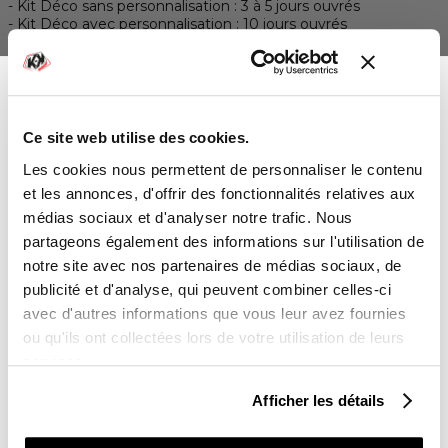
Kit Déco sans personnalisation : 3 à 5 jours ouvrés
Kit Déco avec personnalisation : 10 jours ouvrés
LIVRAISON

Livraison partout dans le monde 24-48h ouvrées
Ce site web utilise des cookies.
PAIEMENTS SÉCURISÉS
-10%
Vous avez gagné :
Les cookies nous permettent de personnaliser le contenu
lock
4x sans frais avec Paypal
et les annonces, d'offrir des fonctionnalités relatives aux
médias sociaux et d'analyser notre trafic. Nous
partageons également des informations sur l'utilisation de

RETOUR ET REMBOURSEMENT
notre site avec nos partenaires de médias sociaux, de
Lien vers notre politique de remboursement
Sur l'ensemble de votre commande
publicité et d'analyse, qui peuvent combiner celles-ci
UNE QUESTION ?
avec d'autres informations que vous leur avez fournies
Une équipe vous répond du lundi au vendredi de
Vous souhaitez en profiter :
ou qu'ils ont collectées lors de votre utilisation de leurs
9h00 à 18h00
services.
POUR VOUS
Contact :
03 85 30 30 24
Afficher les détails
POUR UN PROCHE