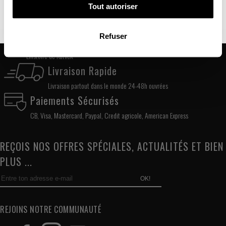
Description
Avis client
Tout autoriser
NON MERCI, JE N'AIME PAS LES CADEAUX
Refuser
Qui Sommes Nous ?
L'histoire de Kutvek
Livraison Rapide
Livraison partout dans le monde 24-48h ouvrées
Paiements Sécurisés
CB, Visa, Mastercard, Paypal, Credit agricole, American Express
REÇOIS NOS OFFRES SPÉCIALES, ACTUALITÉS ET BIEN
PLUS ...
OK!
REJOINS NOTRE COMMUNAUTÉ