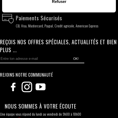
Livraison Rapide
Refuser
Livraison partout dans le monde 24-48h ouvrées
Paiements Sécurisés
CB, Visa, Mastercard, Paypal, Credit agricole, American Express
REÇOIS NOS OFFRES SPÉCIALES, ACTUALITÉS ET BIEN
PLUS ...
OK!
REJOINS NOTRE COMMUNAUTÉ
NOUS SOMMES À VOTRE ÉCOUTE
Une équipe vous répond du lundi au vendredi de 9h00 à 18h00