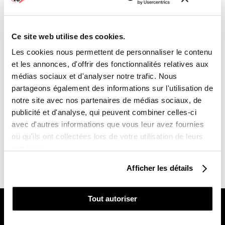
PAIEMENTS SÉCURISÉS
lock
4x sans frais avec Paypal
Ce site web utilise des cookies.
Les cookies nous permettent de personnaliser le contenu

RETOUR ET REMBOURSEMENT
et les annonces, d'offrir des fonctionnalités relatives aux
Lien vers notre politique de remboursement
médias sociaux et d'analyser notre trafic. Nous
UNE QUESTION ?
partageons également des informations sur l'utilisation de
notre site avec nos partenaires de médias sociaux, de
Une équipe vous répond du lundi au vendredi de
9h00 à 18h00
publicité et d'analyse, qui peuvent combiner celles-ci
Contact :
03 85 30 30 24
avec d'autres informations que vous leur avez fournies
ou qu'ils ont collectées lors de votre utilisation de leurs
services.
Description
Avis client
Afficher les détails
Qui Sommes Nous ?
Tout autoriser
L'histoire de Kutvek