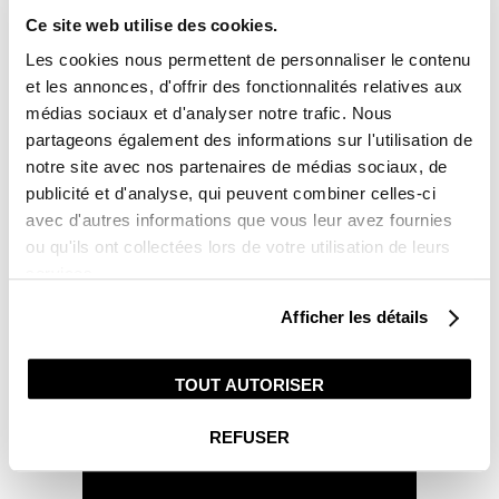
lock
Ce site web utilise des cookies.
4x sans frais avec Paypal
Les cookies nous permettent de personnaliser le contenu
et les annonces, d'offrir des fonctionnalités relatives aux
médias sociaux et d'analyser notre trafic. Nous

Retour et remboursement
partageons également des informations sur l'utilisation de
Lien vers notre politique de remboursement
notre site avec nos partenaires de médias sociaux, de
publicité et d'analyse, qui peuvent combiner celles-ci
Une question ?
avec d'autres informations que vous leur avez fournies
Une équipe vous répond du lundi au
ou qu'ils ont collectées lors de votre utilisation de leurs
vendredi de 9h00 à 18h00
services.
Contact :
03 85 30 30 24
Afficher les détails
Description
Installation
Avis client
TOUT AUTORISER
REFUSER