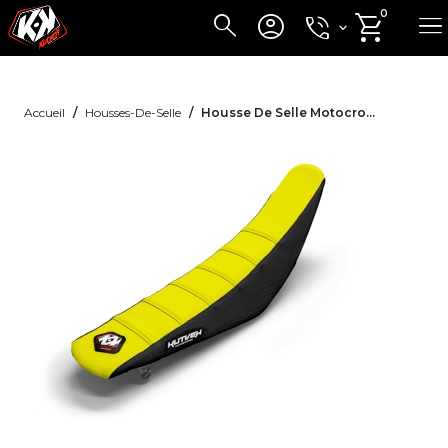





Accueil
Housses-De-Selle
Housse De Selle Motocross Noir/Jaune 6 Ribs