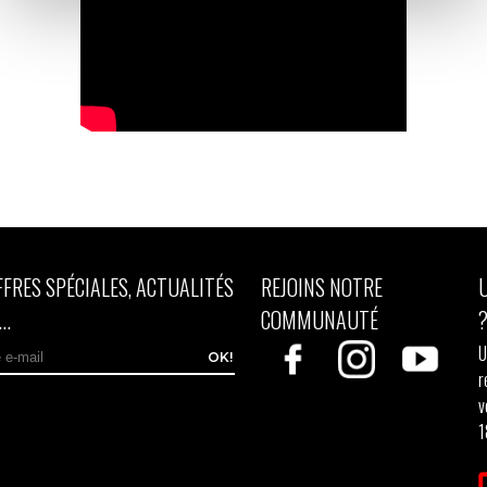
FFRES SPÉCIALES, ACTUALITÉS
REJOINS NOTRE
..
COMMUNAUTÉ
U
OK!
r
v
1