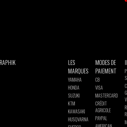
GRAPHIK
LES
MODES DE
MARQUES
PAIEMENT
P
S
YAMAHA
CB
C
HONDA
VISA
G
SUZUKI
MASTERCARD
V
KTM
CRÉDIT
R
AGRICOLE
KAWASAKI
R
PAYPAL
HUSQVARNA
M
AMERICAN