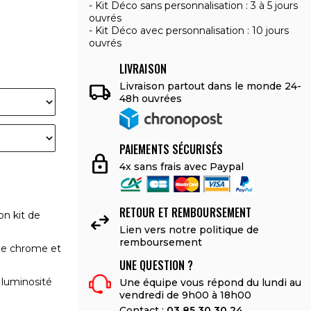
Kit Déco sans personnalisation : 3 à 5 jours
ouvrés
Kit Déco avec personnalisation : 10 jours
ouvrés
LIVRAISON

Livraison partout dans le monde 24-
48h ouvrées
PAIEMENTS SÉCURISÉS
lock
4x sans frais avec Paypal
RETOUR ET REMBOURSEMENT

on kit de
Lien vers notre politique de
remboursement
le chrome et
UNE QUESTION ?
 luminosité
Une équipe vous répond du lundi au
vendredi de 9h00 à 18h00
Contact :
03 85 30 30 24