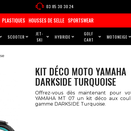
03 85 30 30 24
PLASTIQUES
HOUSSES DE SELLE
SPORTSWEAR
JET-
GOLF
SCOOTER
HYBRIDE
MOTONEIGE





SKI
CART
ise
KIT DÉCO MOTO YAMAHA
DARKSIDE TURQUOISE
Offrez-vous dès maintenant pour v
YAMAHA MT 07 un kit déco aux coul
gamme DARKSIDE Turquoise.