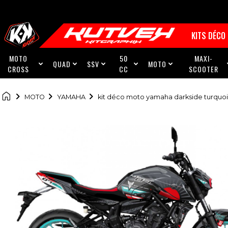
KITS DÉCO
MOTO
50
MAXI-
QUAD
SSV
MOTO





CROSS
CC
SCOOTER

MOTO
YAMAHA
kit déco moto yamaha darkside turquo