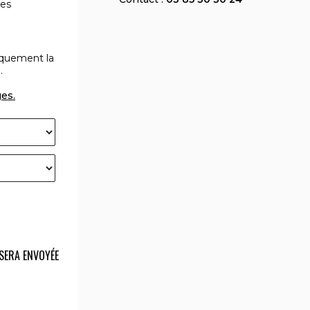
les
iquement la
.
ges.
SERA ENVOYÉE