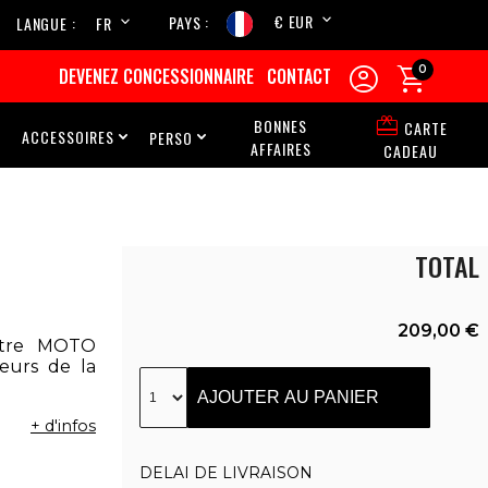
€ EUR
PAYS
LANGUE
FR
EN


0
DEVENEZ CONCESSIONNAIRE
CONTACT

BONNES
CARTE
ACCESSOIRES
PERSO



AFFAIRES
CADEAU
TOTAL
209,00 €
otre MOTO
eurs de la
AJOUTER AU PANIER
+ d'infos
DELAI DE LIVRAISON