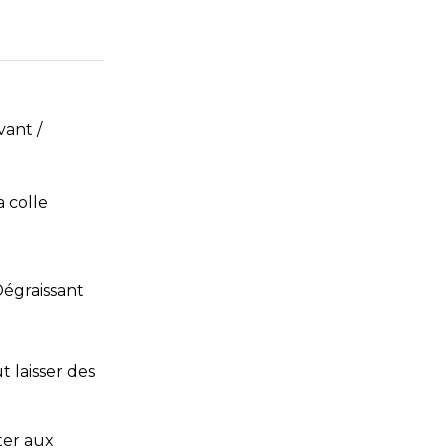
vant /
a colle
égraissant
t laisser des
ter aux