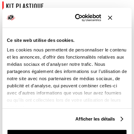
KIT PLASTIQUE
Kit plastique
Ce site web utilise des cookies.
Les cookies nous permettent de personnaliser le contenu
Laisses-nous un commentaire si tu souhaites apporter des
et les annonces, d'offrir des fonctionnalités relatives aux
précisions sur la personnalisation à effectuer
médias sociaux et d'analyser notre trafic. Nous
partageons également des informations sur l'utilisation de
notre site avec nos partenaires de médias sociaux, de
publicité et d'analyse, qui peuvent combiner celles-ci
avec d'autres informations que vous leur avez fournies
ou qu'ils ont collectées lors de votre utilisation de leurs
TOTAL
services.
Afficher les détails
179,00 €