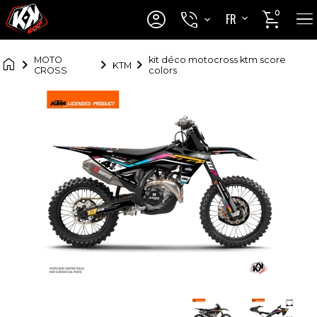




0
FR
EN

MOTO
kit déco motocross ktm score
KTM
CROSS
colors