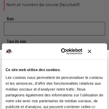
Nom et numéro de course (facultatif)
Nom
Typo du nom
Choisir
Numéro
Ce site web utilise des cookies.
-10%
Vous avez gagné :
Les cookies nous permettent de personnaliser le contenu
et les annonces, d'offrir des fonctionnalités relatives aux
Typo du numéro
médias sociaux et d'analyser notre trafic. Nous
Choisir
partageons également des informations sur l'utilisation de
notre site avec nos partenaires de médias sociaux, de
Sur l'ensemble de votre commande
publicité et d'analyse, qui peuvent combiner celles-ci