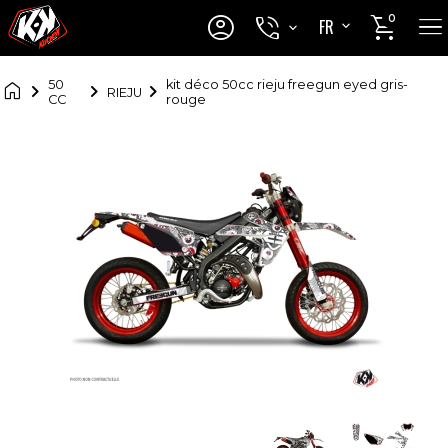




0
FR
EN

50
kit déco 50cc rieju freegun eyed gris-
RIEJU
CC
rouge