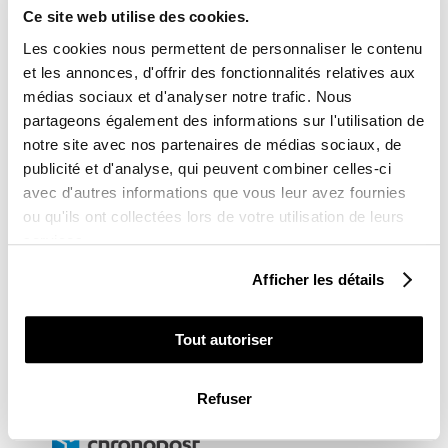
Ce site web utilise des cookies.
Les cookies nous permettent de personnaliser le contenu
et les annonces, d'offrir des fonctionnalités relatives aux
médias sociaux et d'analyser notre trafic. Nous
TOTAL
partageons également des informations sur l'utilisation de
notre site avec nos partenaires de médias sociaux, de
publicité et d'analyse, qui peuvent combiner celles-ci
145,00 €
avec d'autres informations que vous leur avez fournies
ou qu'ils ont collectées lors de votre utilisation de leurs
services.
AJOUTER AU PANIER
Afficher les détails
DELAI DE LIVRAISON
Kit Déco sans personnalisation : 3 à 5 jours ouvrés
Tout autoriser
Kit Déco avec personnalisation : 10 jours ouvrés
LIVRAISON
Refuser

Livraison partout dans le monde 24-48h ouvrées