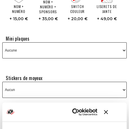
NOM +
NOM +
SWITCH
LISERETS DE
NUMÉRO +
NUMÉRO
COULEUR
JANTE
SPONSORS
15,00 €
35,00 €
20,00 €
49,00 €
Mini plaques
Stickers de moyeux
Laisses-nous un commentaire si tu souhaites apporter des
précisions sur la personnalisation à effectuer