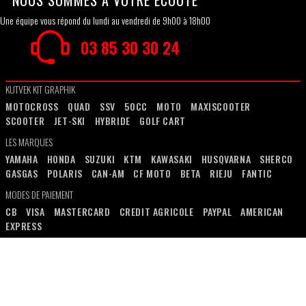
Une équipe vous répond du lundi au vendredi de 9h00 à 18h00
03 85 30 30 24
KUTVEK KIT GRAPHIK
MOTOCROSS
QUAD
SSV
50CC
MOTO
MAXISCOOTER
SCOOTER
JET-SKI
HYBRIDE
GOLF CART
LES MARQUES
YAMAHA
HONDA
SUZUKI
KTM
KAWASAKI
HUSQVARNA
SHERCO
GASGAS
POLARIS
CAN-AM
CF MOTO
BETA
RIEJU
FANTIC
MODES DE PAIEMENT
CB
VISA
MASTERCARD
CREDIT AGRICOLE
PAYPAL
AMERICAN
EXPRESS
INFORMATIONS
PAIEMENT SÉCURISÉ
CONDITIONS GÉNÉRALES DE VENTE
RETOUR ET
REMBOURSEMENT
MENTIONS LÉGALES
CONTACT