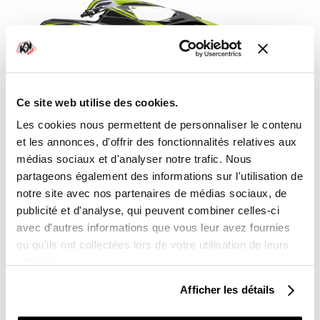
Ce site web utilise des cookies.
Les cookies nous permettent de personnaliser le contenu
KIT DÉCO JET-SKI STAGE KAWASAKI VERT
et les annonces, d'offrir des fonctionnalités relatives aux
SÉRIE
médias sociaux et d'analyser notre trafic. Nous
partageons également des informations sur l'utilisation de
515,00 €
notre site avec nos partenaires de médias sociaux, de
publicité et d'analyse, qui peuvent combiner celles-ci
avec d'autres informations que vous leur avez fournies
ou qu'ils ont collectées lors de votre utilisation de leurs
services.
Afficher les détails