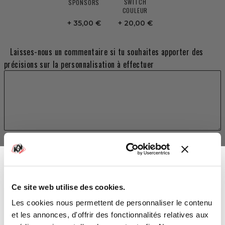
SWITCH
SPONSORS
COULEUR
35,00 €
20,00 €
Laisses-nous un commentaire si tu souhaites apporter des
précisions sur la personnalisation à effectuer
TOTAL
209,00 €
Ce site web utilise des cookies.
Vous avez gagné :
Les cookies nous permettent de personnaliser le contenu
AJOUTER AU PANIER
et les annonces, d'offrir des fonctionnalités relatives aux