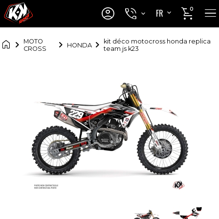




0
FR
EN

MOTO
kit déco motocross honda replica
HONDA
CROSS
team js k23