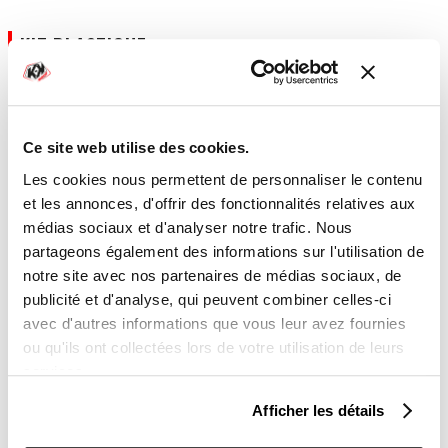
KIT PLASTIQUE
Kit plastique
Ce site web utilise des cookies.
Les cookies nous permettent de personnaliser le contenu
Laisses-nous un commentaire si tu souhaites apporter des
et les annonces, d'offrir des fonctionnalités relatives aux
précisions sur la personnalisation à effectuer
médias sociaux et d'analyser notre trafic. Nous
partageons également des informations sur l'utilisation de
notre site avec nos partenaires de médias sociaux, de
publicité et d'analyse, qui peuvent combiner celles-ci
avec d'autres informations que vous leur avez fournies
ou qu'ils ont collectées lors de votre utilisation de leurs
services.
TOTAL
Afficher les détails
179,00 €