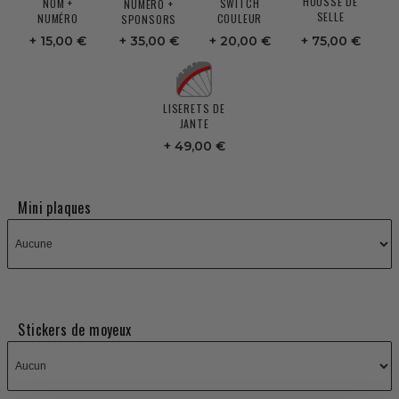
HOUSSE DE
NOM +
SWITCH
NUMÉRO +
SELLE
NUMÉRO
COULEUR
SPONSORS
15,00 €
35,00 €
20,00 €
75,00 €
LISERETS DE
JANTE
49,00 €
Mini plaques
Stickers de moyeux