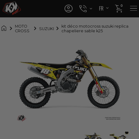




0
FR
EN

MOTO
kit déco motocross suzuki replica
SUZUKI
CROSS
chapeliere sable k25