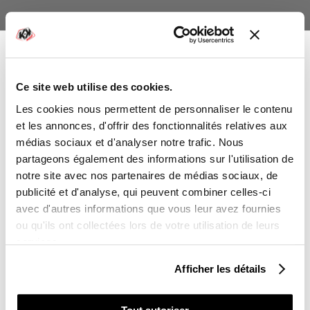
Laisses-nous un commentaire si tu souhaites apporter des
précisions sur la personnalisation à effectuer
Ce site web utilise des cookies.
-10%
Vous avez gagné :
Les cookies nous permettent de personnaliser le contenu
et les annonces, d'offrir des fonctionnalités relatives aux
médias sociaux et d'analyser notre trafic. Nous
TOTAL
partageons également des informations sur l'utilisation de
notre site avec nos partenaires de médias sociaux, de
Sur l'ensemble de votre commande
publicité et d'analyse, qui peuvent combiner celles-ci
179,00 €
avec d'autres informations que vous leur avez fournies
Vous souhaitez en profiter :
ou qu'ils ont collectées lors de votre utilisation de leurs
AJOUTER AU PANIER
services.
POUR VOUS
Afficher les détails
DELAI DE LIVRAISON
POUR UN PROCHE
Kit Déco sans personnalisation : 3 à 5 jours ouvrés