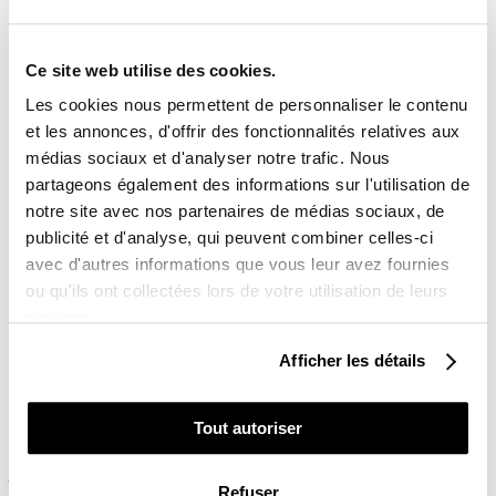
PAIEMENTS SÉCURISÉS
lock
4x sans frais avec Paypal
Ce site web utilise des cookies.
Les cookies nous permettent de personnaliser le contenu

et les annonces, d'offrir des fonctionnalités relatives aux
RETOUR ET REMBOURSEMENT
médias sociaux et d'analyser notre trafic. Nous
Lien vers notre politique de remboursement
partageons également des informations sur l'utilisation de
UNE QUESTION ?
notre site avec nos partenaires de médias sociaux, de
Une équipe vous répond du lundi au vendredi de
publicité et d'analyse, qui peuvent combiner celles-ci
9h00 à 18h00
avec d'autres informations que vous leur avez fournies
Contact :
03 85 30 30 24
ou qu'ils ont collectées lors de votre utilisation de leurs
services.
Description
Pose du kit
Avis client
Afficher les détails
Composition du kit déco Quad pour TGB TARGET :
Tout autoriser
Ailes avant / Ailes arrière / Face avant / Parties latérales
/ Réservoir / Pièces supplémentaires (pour certains
Refuser
modèles)