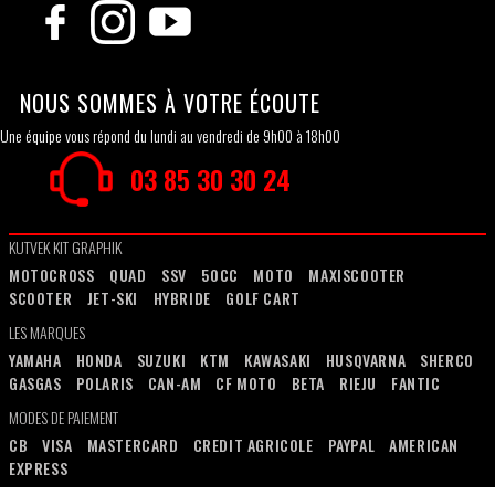
NOUS SOMMES À VOTRE ÉCOUTE
Une équipe vous répond du lundi au vendredi de 9h00 à 18h00
03 85 30 30 24
KUTVEK KIT GRAPHIK
MOTOCROSS
QUAD
SSV
50CC
MOTO
MAXISCOOTER
SCOOTER
JET-SKI
HYBRIDE
GOLF CART
LES MARQUES
YAMAHA
HONDA
SUZUKI
KTM
KAWASAKI
HUSQVARNA
SHERCO
GASGAS
POLARIS
CAN-AM
CF MOTO
BETA
RIEJU
FANTIC
MODES DE PAIEMENT
CB
VISA
MASTERCARD
CREDIT AGRICOLE
PAYPAL
AMERICAN
EXPRESS