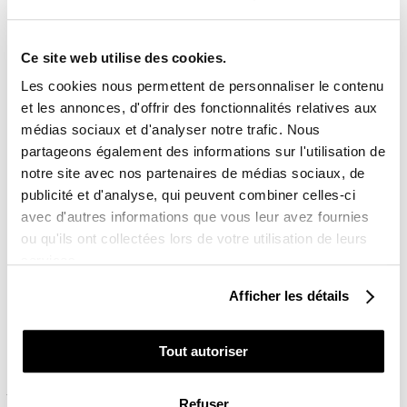
PAIEMENTS SÉCURISÉS
lock
4x sans frais avec Paypal
Ce site web utilise des cookies.
Les cookies nous permettent de personnaliser le contenu

et les annonces, d'offrir des fonctionnalités relatives aux
RETOUR ET REMBOURSEMENT
médias sociaux et d'analyser notre trafic. Nous
Lien vers notre politique de remboursement
partageons également des informations sur l'utilisation de
UNE QUESTION ?
notre site avec nos partenaires de médias sociaux, de
Une équipe vous répond du lundi au vendredi de
publicité et d'analyse, qui peuvent combiner celles-ci
9h00 à 18h00
avec d'autres informations que vous leur avez fournies
Contact :
03 85 30 30 24
ou qu'ils ont collectées lors de votre utilisation de leurs
services.
Description
Pose du kit
Avis client
Afficher les détails
Composition du kit déco Quad pour TGB TARGET :
Tout autoriser
Ailes avant / Ailes arrière / Face avant / Parties latérales
/ Réservoir / Pièces supplémentaires (pour certains
Refuser
modèles)