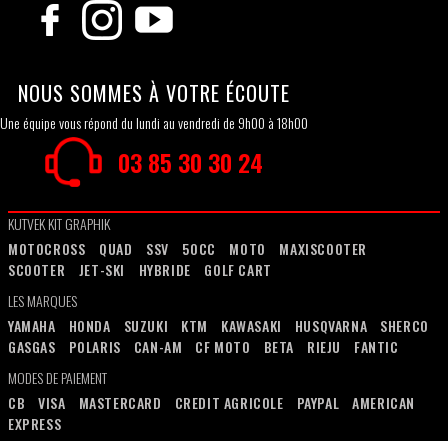
NOUS SOMMES À VOTRE ÉCOUTE
Une équipe vous répond du lundi au vendredi de 9h00 à 18h00
03 85 30 30 24
KUTVEK KIT GRAPHIK
MOTOCROSS
QUAD
SSV
50CC
MOTO
MAXISCOOTER
SCOOTER
JET-SKI
HYBRIDE
GOLF CART
LES MARQUES
YAMAHA
HONDA
SUZUKI
KTM
KAWASAKI
HUSQVARNA
SHERCO
GASGAS
POLARIS
CAN-AM
CF MOTO
BETA
RIEJU
FANTIC
MODES DE PAIEMENT
CB
VISA
MASTERCARD
CREDIT AGRICOLE
PAYPAL
AMERICAN
EXPRESS