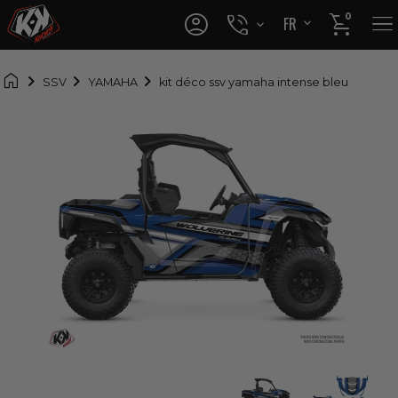




0
FR
EN

SSV
YAMAHA
kit déco ssv yamaha intense bleu