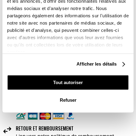
et les annonces, d'offrir des fonctionnalités relatives aux
670,00 €
médias sociaux et d'analyser notre trafic. Nous
partageons également des informations sur l'utilisation de
notre site avec nos partenaires de médias sociaux, de
AJOUTER AU PANIER
publicité et d'analyse, qui peuvent combiner celles-ci
avec d'autres informations que vous leur avez fournies
ou qu'ils ont collectées lors de votre utilisation de leurs
DELAI DE LIVRAISON
services.
Kit Déco sans personnalisation : 3 à 5 jours ouvrés
Kit Déco avec personnalisation : 10 jours ouvrés
Afficher les détails
LIVRAISON

Livraison partout dans le monde 24-48h ouvrées
Tout autoriser
PAIEMENTS SÉCURISÉS
Refuser
lock
4x sans frais avec Paypal

RETOUR ET REMBOURSEMENT
Lien vers notre politique de remboursement