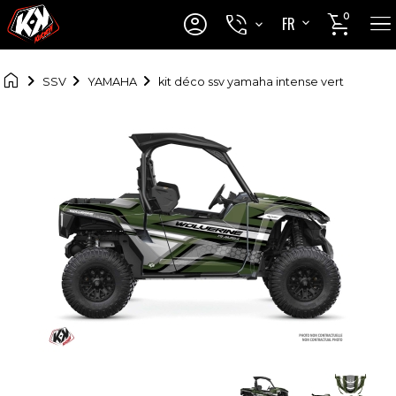




0
FR
EN

SSV
YAMAHA
kit déco ssv yamaha intense vert