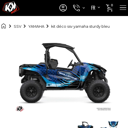




0
FR
EN

SSV
YAMAHA
kit déco ssv yamaha sturdy bleu