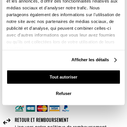
et les annonces, d'offrir des fonctionnalités relatives aux
670,00 €
médias sociaux et d'analyser notre trafic. Nous
partageons également des informations sur l'utilisation de
notre site avec nos partenaires de médias sociaux, de
AJOUTER AU PANIER
publicité et d'analyse, qui peuvent combiner celles-ci
avec d'autres informations que vous leur avez fournies
ou qu'ils ont collectées lors de votre utilisation de leurs
DELAI DE LIVRAISON
services.
Kit Déco sans personnalisation : 3 à 5 jours ouvrés
Kit Déco avec personnalisation : 10 jours ouvrés
Afficher les détails
LIVRAISON

Livraison partout dans le monde 24-48h ouvrées
Tout autoriser
PAIEMENTS SÉCURISÉS
Refuser
lock
4x sans frais avec Paypal

RETOUR ET REMBOURSEMENT
Lien vers notre politique de remboursement