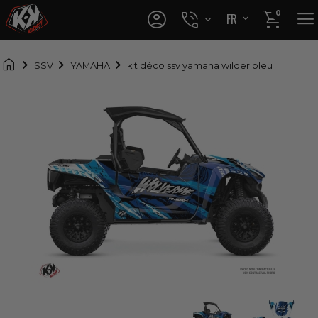




0
FR
EN

SSV
YAMAHA
kit déco ssv yamaha wilder bleu