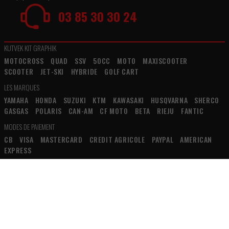
03 85 30 30 24
KUTVEK KIT GRAPHIK
MOTOCROSS
QUAD
SSV
50CC
MOTO
MAXISCOOTER
SCOOTER
JET-SKI
HYBRIDE
GOLF CART
LES MARQUES
YAMAHA
HONDA
SUZUKI
KTM
KAWASAKI
HUSQVARNA
SHERCO
GASGAS
POLARIS
CAN-AM
CF MOTO
BETA
RIEJU
FANTIC
MODES DE PAIEMENT
CB
VISA
MASTERCARD
CREDIT AGRICOLE
PAYPAL
AMERICAN
EXPRESS
INFORMATIONS
PAIEMENT SÉCURISÉ
CONDITIONS GÉNÉRALES DE VENTE
RETOUR ET
REMBOURSEMENT
MENTIONS LÉGALES
CONTACT