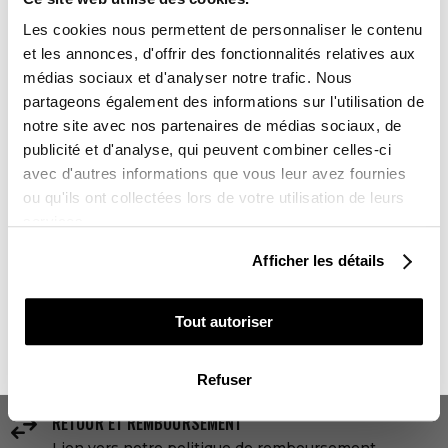
-10%
Vous avez gagné :
670,00 €
Les cookies nous permettent de personnaliser le contenu
et les annonces, d'offrir des fonctionnalités relatives aux
médias sociaux et d'analyser notre trafic. Nous
AJOUTER AU PANIER
partageons également des informations sur l'utilisation de
notre site avec nos partenaires de médias sociaux, de
Sur l'ensemble de votre commande
publicité et d'analyse, qui peuvent combiner celles-ci
DELAI DE LIVRAISON
avec d'autres informations que vous leur avez fournies
Kit Déco sans personnalisation : 3 à 5 jours ouvrés
Vous souhaitez en profiter :
Kit Déco avec personnalisation : 10 jours ouvrés
ou qu'ils ont collectées lors de votre utilisation de leurs
services.
LIVRAISON
POUR VOUS

Livraison partout dans le monde 24-48h ouvrées
Afficher les détails
POUR UN PROCHE
Tout autoriser
PAIEMENTS SÉCURISÉS
lock
4x sans frais avec Paypal
NON MERCI, JE N'AIME PAS LES CADEAUX
Refuser

RETOUR ET REMBOURSEMENT
Lien vers notre politique de remboursement