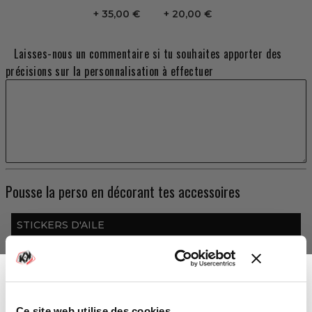
35,00 €
20,00 €
Laisses-nous un commentaire si tu souhaites apporter des
précisions sur la personnalisation à effectuer
Pousse la perso en décorant tes accessoires
STICKERS D'AILE
Extensions d'ailes origines YAMAHA
179,00 €
TOTAL
Ce site web utilise des cookies.