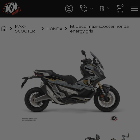




0
FR
EN

MAXI-
kit déco maxi-scooter honda
HONDA
SCOOTER
energy gris