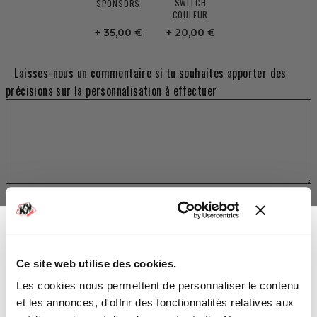
SWITCH
SPONSORS
COULEUR
35,00 €
20,00 €
Laisses-nous un commentaire si tu souhaites apporter des
précisions sur la personnalisation à effectuer
TOTAL
209,00 €
Ce site web utilise des cookies.
Vous avez gagné :
Les cookies nous permettent de personnaliser le contenu
AJOUTER AU PANIER
et les annonces, d'offrir des fonctionnalités relatives aux