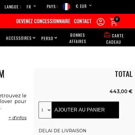
€ EUR
PAYS
LANGUE
FR
EN


0
DEVENEZ CONCESSIONNAIRE
CONTACT

BONNES
CARTE
ACCESSOIRES
PERSO



AFFAIRES
CADEAU
AM
TOTAL
443,00 €
etrouvez le
lover pour
.
AJOUTER AU PANIER
+ d'infos
DELAI DE LIVRAISON