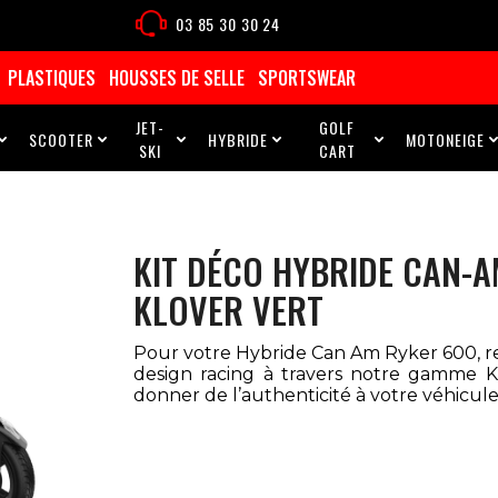
03 85 30 30 24
PLASTIQUES
HOUSSES DE SELLE
SPORTSWEAR
JET-
GOLF
SCOOTER
HYBRIDE
MOTONEIGE





SKI
CART
KIT DÉCO HYBRIDE CAN-
KLOVER VERT
Pour votre Hybride Can Am Ryker 600, r
design racing à travers notre gamme K
donner de l’authenticité à votre véhicule