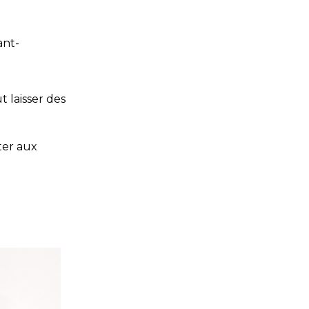
ant-
t laisser des
ter aux