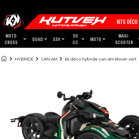
KITS DÉCO
MOTO
50
MAXI-
QUAD
SSV
MOTO





CROSS
CC
SCOOTER

HYBRIDE
CAN-AM
kit déco hybride can-am klover vert