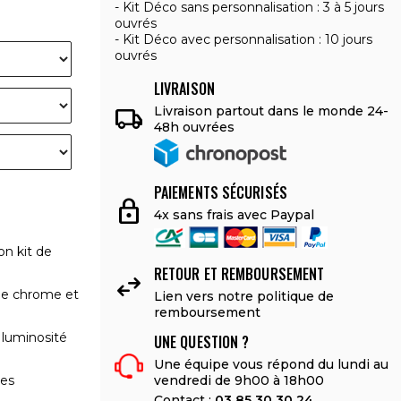
Kit Déco sans personnalisation : 3 à 5 jours
ouvrés
Kit Déco avec personnalisation : 10 jours
ouvrés
LIVRAISON

Livraison partout dans le monde 24-
48h ouvrées
PAIEMENTS SÉCURISÉS
lock
4x sans frais avec Paypal
on kit de
RETOUR ET REMBOURSEMENT

le chrome et
Lien vers notre politique de
remboursement
 luminosité
UNE QUESTION ?
Une équipe vous répond du lundi au
vendredi de 9h00 à 18h00
les
Contact :
03 85 30 30 24