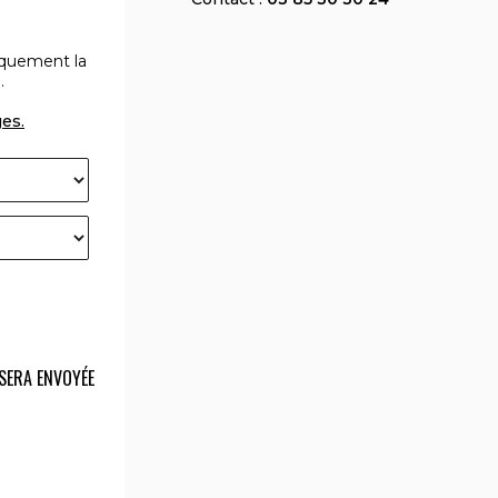
iquement la
.
ges.
SERA ENVOYÉE