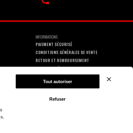
INFORMATIONS
PAIEMENT SÉCURISÉ
CONDITIONS GÉNÉRALES DE VENTE
RETOUR ET REMBOURSEMENT
MENTIONS LÉGALES
CONTACT
Tout autoriser
Refuser
ns
es.