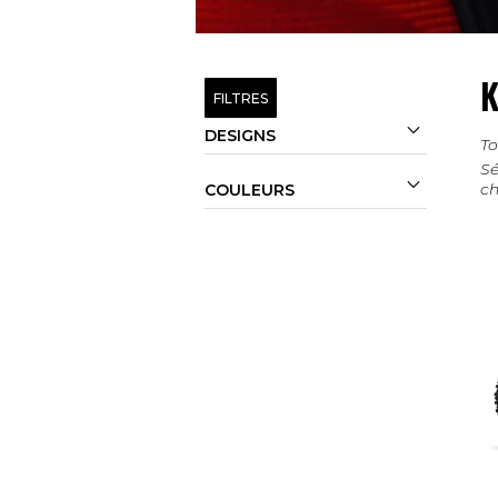
K
FILTRES

DESIGNS
To
Sé

ch
COULEURS