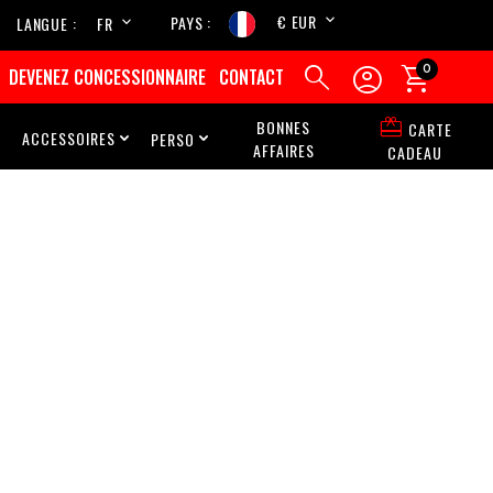
€ EUR
PAYS
LANGUE
FR
EN



0
DEVENEZ CONCESSIONNAIRE
CONTACT

BONNES
CARTE
ACCESSOIRES
PERSO



AFFAIRES
CADEAU