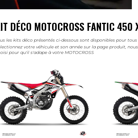
IT DÉCO MOTOCROSS FANTIC 450 
us les kits déco présentés ci-dessous sont disponibles pour 
lectionnez votre véhicule et son année sur la page produit, no
oisi pour qu'il s'adape à votre MOTOCROSS