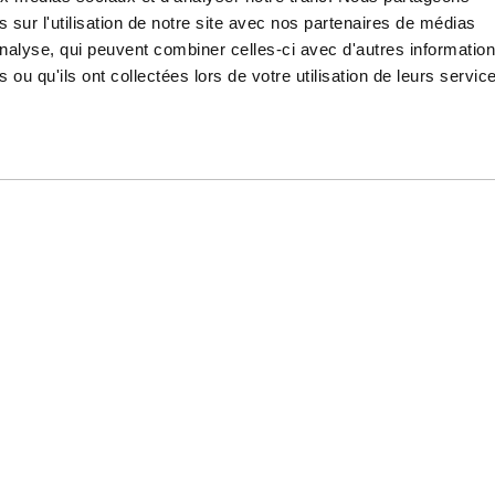
 sur l'utilisation de notre site avec nos partenaires de médias
'analyse, qui peuvent combiner celles-ci avec d'autres informatio
TÉS ET
REJOINS NOTRE COMMUNAUTÉ
 ou qu'ils ont collectées lors de votre utilisation de leurs servic
Une équip
OK!
S MARQUES
MODES DE PAIEMENT
MAHA
CB
ONDA
VISA
ZUKI
MASTERCARD
TM
CREDIT AGRICOLE
WASAKI
PAYPAL
USQVARNA
AMERICAN EXPRESS