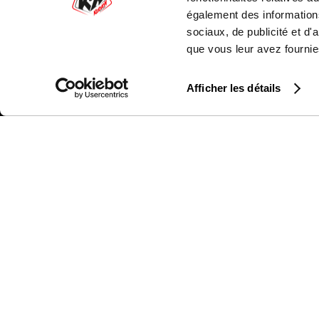
également des informations
sociaux, de publicité et d
REÇOIS NOS OFFRES SPÉCIALES, ACTUALI
que vous leur avez fournies
BIEN PLUS ...
Afficher les détails
KUTVEK KIT GRAPHIK
LE
MOTOCROSS
YA
QUAD
H
SSV
SU
50CC
K
MOTO
KA
MAXISCOOTER
H