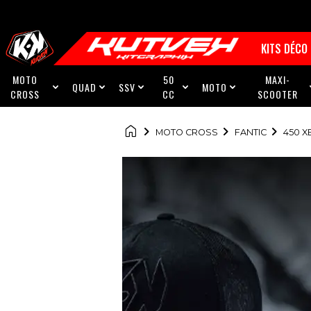
KITS DÉCO
MOTO
50
MAXI-
QUAD
SSV
MOTO





CROSS
CC
SCOOTER

MOTO CROSS
FANTIC
450 X