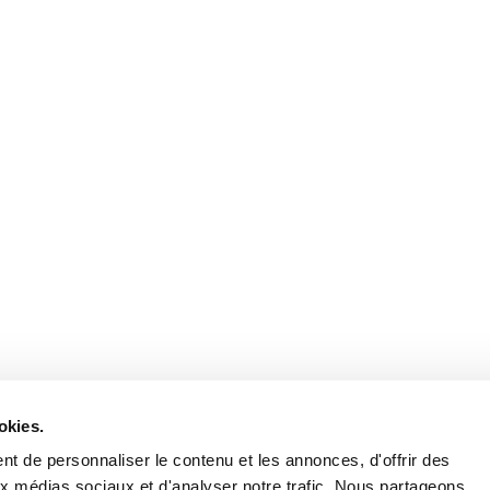
Devenir Concessionaire
okies.
Crée ton compte pro pour profiter de la remise
t de personnaliser le contenu et les annonces, d'offrir des
professionnelle
aux médias sociaux et d'analyser notre trafic. Nous partageons