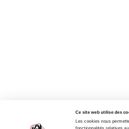
Qui Sommes Nous ?
Ce site web utilise des co
L'histoire de Kutvek
Les cookies nous permetten
fonctionnalités relatives 