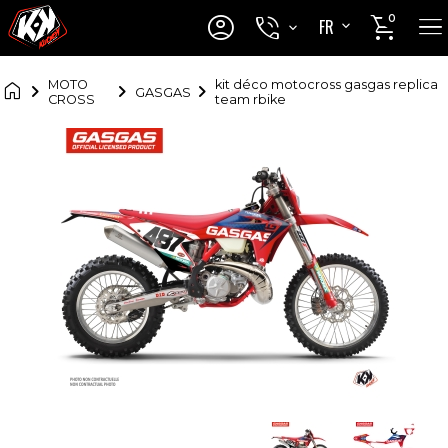




0
FR
EN

MOTO
kit déco motocross gasgas replica
GASGAS
CROSS
team rbike