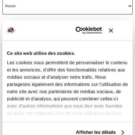
KIT PLASTIQUE
Kit plastique
Ce site web utilise des cookies.
Les cookies nous permettent de personnaliser le contenu
et les annonces, d'offrir des fonctionnalités relatives aux
Laisses-nous un commentaire si tu souhaites apporter des
médias sociaux et d'analyser notre trafic. Nous
partageons également des informations sur l'utilisation de
précisions sur la personnalisation à effectuer
notre site avec nos partenaires de médias sociaux, de
publicité et d'analyse, qui peuvent combiner celles-ci
avec d'autres informations que vous leur avez fournies
ou qu'ils ont collectées lors de votre utilisation de leurs
services.
TOTAL
Afficher les détails