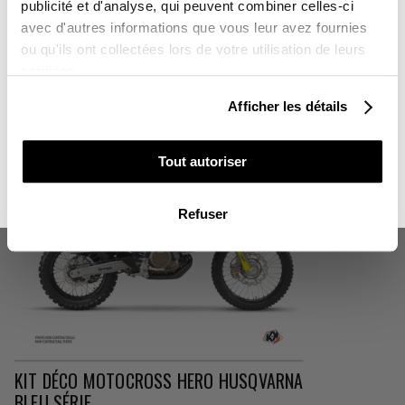
Sur l'ensemble de votre commande
publicité et d'analyse, qui peuvent combiner celles-ci
KIT DÉCO MOTOCROSS HEYDAY
avec d'autres informations que vous leur avez fournies
HUSQVARNA BLEU-JAUNE SÉRIE
Vous souhaitez en profiter :
ou qu'ils ont collectées lors de votre utilisation de leurs
services.
165,00 €
POUR VOUS
Afficher les détails
POUR UN PROCHE
Tout autoriser
NON MERCI, JE N'AIME PAS LES CADEAUX
Refuser
KIT DÉCO MOTOCROSS HERO HUSQVARNA
BLEU SÉRIE