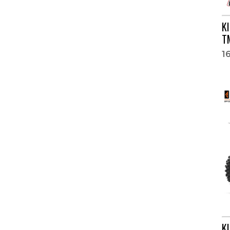
K
T
1
K