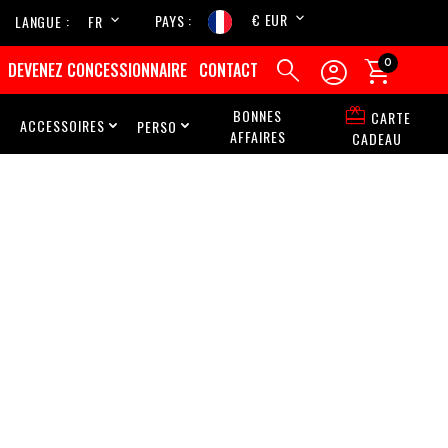
€ EUR
PAYS
LANGUE
FR
EN



0
DEVENEZ CONCESSIONNAIRE
CONTACT

BONNES
CARTE
ACCESSOIRES
PERSO



AFFAIRES
CADEAU