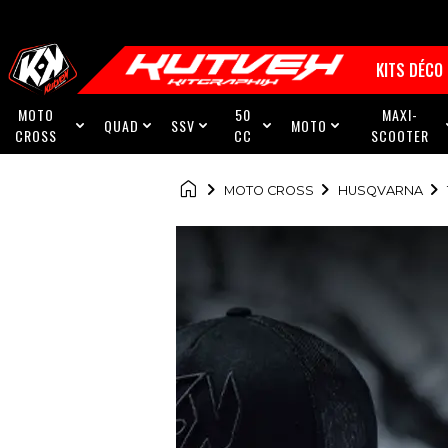
KITS DÉCO
MOTO
50
MAXI-
QUAD
SSV
MOTO





CROSS
CC
SCOOTER

MOTO CROSS
HUSQVARNA