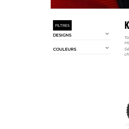
K
FILTRES

DESIGNS
To
H

Sé
COULEURS
ch