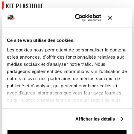
KIT PLASTIQUE
Kit plastique
Ce site web utilise des cookies.
Les cookies nous permettent de personnaliser le contenu
Laisses-nous un commentaire si tu souhaites apporter des
et les annonces, d'offrir des fonctionnalités relatives aux
précisions sur la personnalisation à effectuer
médias sociaux et d'analyser notre trafic. Nous
partageons également des informations sur l'utilisation de
notre site avec nos partenaires de médias sociaux, de
publicité et d'analyse, qui peuvent combiner celles-ci
avec d'autres informations que vous leur avez fournies
ou qu'ils ont collectées lors de votre utilisation de leurs
TOTAL
services.
Afficher les détails
179,00 €