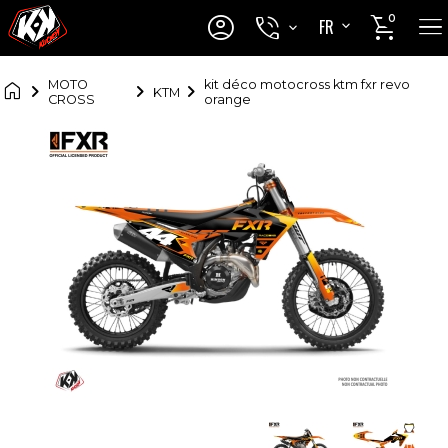




0
FR
EN

MOTO
kit déco motocross ktm fxr revo
KTM
CROSS
orange