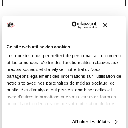
KIT PLASTIQUE
Kit plastique
Ce site web utilise des cookies.
Les cookies nous permettent de personnaliser le contenu
et les annonces, d'offrir des fonctionnalités relatives aux
Laisses-nous un commentaire si tu souhaites apporter des
médias sociaux et d'analyser notre trafic. Nous
précisions sur la personnalisation à effectuer
partageons également des informations sur l'utilisation de
notre site avec nos partenaires de médias sociaux, de
publicité et d'analyse, qui peuvent combiner celles-ci
avec d'autres informations que vous leur avez fournies
ou qu'ils ont collectées lors de votre utilisation de leurs
services.
TOTAL
Afficher les détails