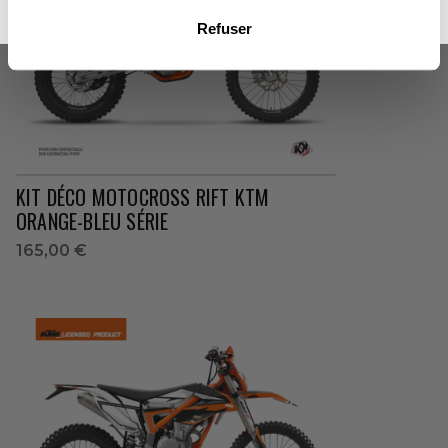
NON MERCI, JE N'AIME PAS LES CADEAUX
Refuser
KIT DÉCO MOTOCROSS RIFT KTM
ORANGE-BLEU SÉRIE
165,00 €