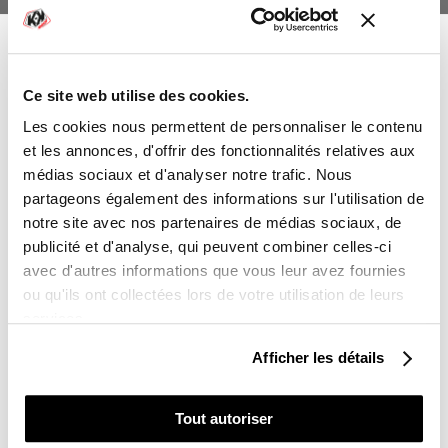
Ce site web utilise des cookies.
-10%
Vous avez gagné :
Les cookies nous permettent de personnaliser le contenu
et les annonces, d'offrir des fonctionnalités relatives aux
médias sociaux et d'analyser notre trafic. Nous
partageons également des informations sur l'utilisation de
notre site avec nos partenaires de médias sociaux, de
Sur l'ensemble de votre commande
KIT DÉCO MOTOCROSS TROPHY KTM
publicité et d'analyse, qui peuvent combiner celles-ci
NOIR-ORANGE SÉRIE
avec d'autres informations que vous leur avez fournies
Vous souhaitez en profiter :
ou qu'ils ont collectées lors de votre utilisation de leurs
165,00 €
services.
POUR VOUS
Afficher les détails
POUR UN PROCHE
Tout autoriser