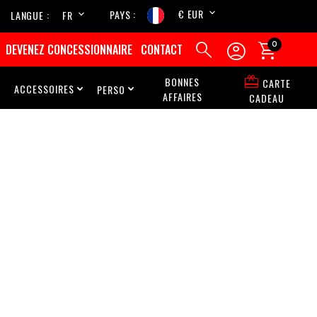
€ EUR
PAYS
LANGUE
FR
EN



0
DEVENEZ CONCESSIONNAIRE
CONTACT

BONNES
CARTE
ACCESSOIRES
PERSO



AFFAIRES
CADEAU