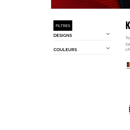
K
FILTRES

DESIGNS
To
Sé

ch
COULEURS