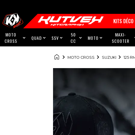
KITS DÉCO
MOTO
50
MAXI-
QUAD
SSV
MOTO





CROSS
CC
SCOOTER

MOTO CROSS
SUZUKI
125 R