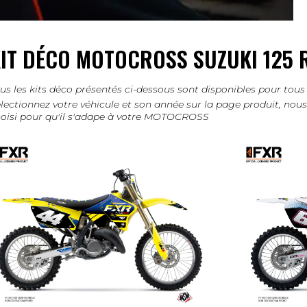
IT DÉCO MOTOCROSS SUZUKI 125 
us les kits déco présentés ci-dessous sont disponibles pour 
lectionnez votre véhicule et son année sur la page produit, no
oisi pour qu'il s'adape à votre MOTOCROSS