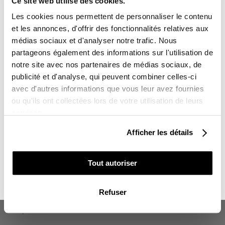
Ce site web utilise des cookies.
-10%
Vous avez gagné :
165,00 €
Les cookies nous permettent de personnaliser le contenu
et les annonces, d'offrir des fonctionnalités relatives aux
médias sociaux et d'analyser notre trafic. Nous
partageons également des informations sur l'utilisation de
notre site avec nos partenaires de médias sociaux, de
Sur l'ensemble de votre commande
publicité et d'analyse, qui peuvent combiner celles-ci
avec d'autres informations que vous leur avez fournies
Vous souhaitez en profiter :
ou qu'ils ont collectées lors de votre utilisation de leurs
services.
POUR VOUS
Afficher les détails
POUR UN PROCHE
Tout autoriser
KIT DÉCO MOTOCROSS LABEL SUZUKI
NON MERCI, JE N'AIME PAS LES CADEAUX
BLANC SÉRIE
Refuser
165,00 €