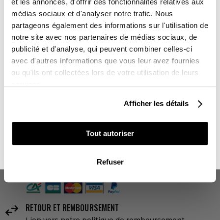
-10%
et les annonces, d'offrir des fonctionnalités relatives aux
670,00 €
médias sociaux et d'analyser notre trafic. Nous
partageons également des informations sur l'utilisation de
notre site avec nos partenaires de médias sociaux, de
AJOUTER AU PANIER
Sur l'ensemble de votre commande
publicité et d'analyse, qui peuvent combiner celles-ci
avec d'autres informations que vous leur avez fournies
Vous souhaitez en profiter :
ou qu'ils ont collectées lors de votre utilisation de leurs
DELAI DE LIVRAISON
services.
Kit Déco sans personnalisation : 3 à 5 jours ouvrés
POUR VOUS
Kit Déco avec personnalisation : 10 jours ouvrés
Afficher les détails
LIVRAISON
POUR UN PROCHE

Livraison partout dans le monde 24-48h ouvrées
Tout autoriser
NON MERCI, JE N'AIME PAS LES CADEAUX
PAIEMENTS SÉCURISÉS
Refuser
lock
4x sans frais avec Paypal

RETOUR ET REMBOURSEMENT
Lien vers notre politique de remboursement