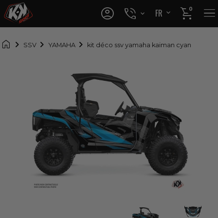




0
FR
EN

SSV
YAMAHA
kit déco ssv yamaha kaiman cyan