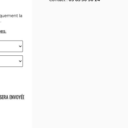
iquement la
.
ges.
SERA ENVOYÉE