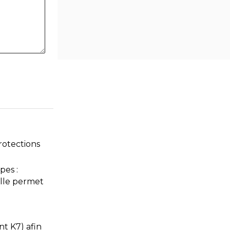
rotections
pes :
colle permet
t K7) afin