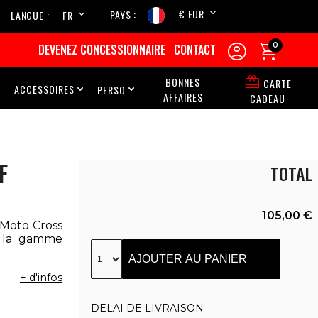
€ EUR
PAYS
LANGUE
FR
EN


0
DEVENEZ CONCESSIONNAIRE
CONTACT

BONNES
CARTE
ACCESSOIRES
PERSO



AFFAIRES
CADEAU
F
TOTAL
105,00 €
 Moto Cross
e la gamme
AJOUTER AU PANIER
+ d'infos
DELAI DE LIVRAISON