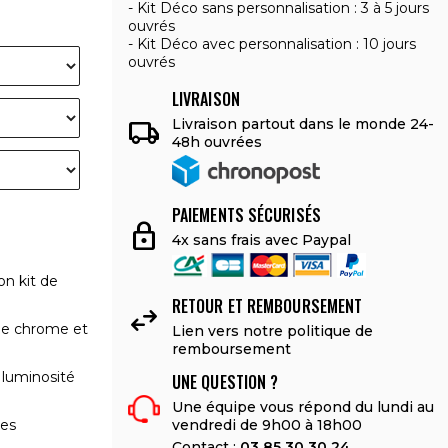
Kit Déco sans personnalisation : 3 à 5 jours
ouvrés
Kit Déco avec personnalisation : 10 jours
ouvrés
LIVRAISON

Livraison partout dans le monde 24-
48h ouvrées
PAIEMENTS SÉCURISÉS
lock
4x sans frais avec Paypal
on kit de
RETOUR ET REMBOURSEMENT

le chrome et
Lien vers notre politique de
remboursement
 luminosité
UNE QUESTION ?
Une équipe vous répond du lundi au
vendredi de 9h00 à 18h00
les
Contact :
03 85 30 30 24