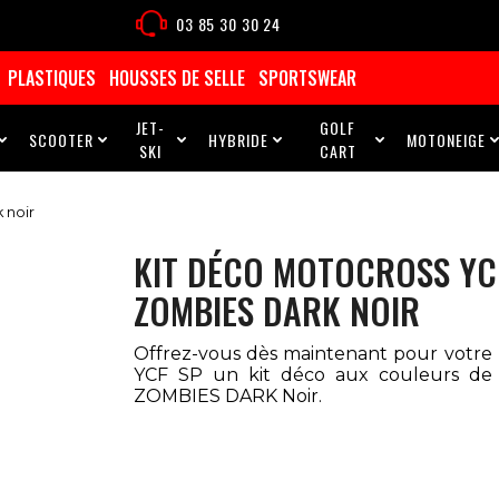
03 85 30 30 24
PLASTIQUES
HOUSSES DE SELLE
SPORTSWEAR
JET-
GOLF
SCOOTER
HYBRIDE
MOTONEIGE





SKI
CART
 noir
KIT DÉCO MOTOCROSS YC
ZOMBIES DARK NOIR
Offrez-vous dès maintenant pour votre
YCF SP un kit déco aux couleurs d
ZOMBIES DARK Noir.