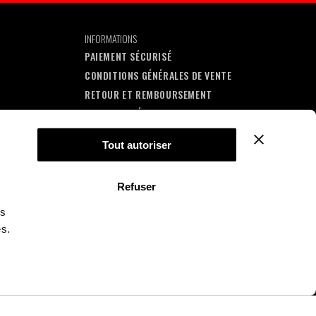
INFORMATIONS
PAIEMENT SÉCURISÉ
CONDITIONS GÉNÉRALES DE VENTE
RETOUR ET REMBOURSEMENT
MENTIONS LÉGALES
CONTACT
Tout autoriser
Refuser
ns
es.