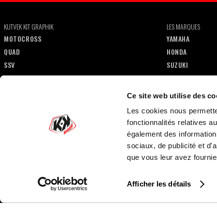
KUTVEK KIT GRAPHIK
LES MARQUES
MOTOCROSS
YAMAHA
QUAD
HONDA
SSV
SUZUKI
50CC
KTM
MOTO
KAWASAKI
Ce site web utilise des co
MAXISCOOTER
HUSQVARNA
Les cookies nous permetten
SCOOTER
SHERCO
fonctionnalités relatives 
JET-SKI
GASGAS
également des informations
HYBRIDE
POLARIS
sociaux, de publicité et d
GOLF CART
CAN-AM
que vous leur avez fournies
CF MOTO
BETA
Afficher les détails
RIEJU
FANTIC