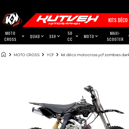
KITS DÉCO
MOTO
50
MAXI-
QUAD
SSV
MOTO





CROSS
CC
SCOOTER

MOTO CROSS
YCF
kit déco motocross ycf zombies dark