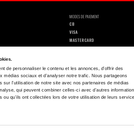
MODES DE PAIEMENT
CB
VISA
MASTERCARD
CREDIT AGRICOLE
PAYPAL
okies.
AMERICAN EXPRESS
t de personnaliser le contenu et les annonces, d'offrir des
aux médias sociaux et d'analyser notre trafic. Nous partageons
 sur l'utilisation de notre site avec nos partenaires de médias
'analyse, qui peuvent combiner celles-ci avec d'autres informatio
 ou qu'ils ont collectées lors de votre utilisation de leurs servic