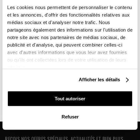
-10%
Vous avez gagné :
Les cookies nous permettent de personnaliser le contenu
et les annonces, d'offrir des fonctionnalités relatives aux
médias sociaux et d'analyser notre trafic. Nous
partageons également des informations sur l'utilisation de
notre site avec nos partenaires de médias sociaux, de
Sur l'ensemble de votre commande
publicité et d'analyse, qui peuvent combiner celles-ci
avec d'autres informations que vous leur avez fournies
Vous souhaitez en profiter :
ou qu'ils ont collectées lors de votre utilisation de leurs
services.
POUR VOUS
Qui Sommes Nous ?
Afficher les détails
L'histoire de Kutvek
POUR UN PROCHE
Devenir Concessionaire
Tout autoriser
Crée ton compte pro pour profiter de la remise professionnelle
Pose Un Kit Déco
NON MERCI, JE N'AIME PAS LES CADEAUX
Refuser
Petit Tuto pour poser ton kit déco
REÇOIS NOS OFFRES SPÉCIALES, ACTUALITÉS ET BIEN PLUS ...