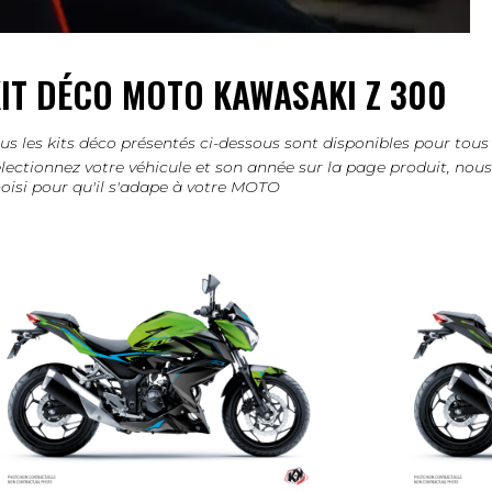
IT DÉCO MOTO KAWASAKI Z 300
us les kits déco présentés ci-dessous sont disponibles pour t
lectionnez votre véhicule et son année sur la page produit, no
oisi pour qu'il s'adape à votre MOTO