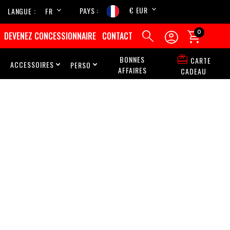
€ EUR
PAYS
LANGUE
FR
EN



0
DEVENEZ CONCESSIONNAIRE
CONTACT

BONNES
CARTE
ACCESSOIRES
PERSO



AFFAIRES
CADEAU