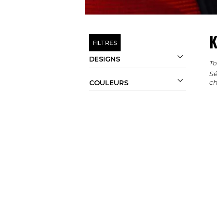
K
FILTRES

DESIGNS
To
Sé

ch
COULEURS