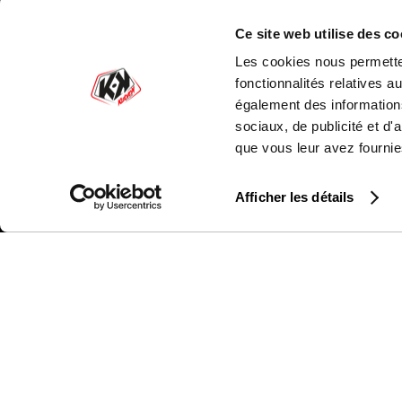
L'histoire de Kutvek
Ce site web utilise des co
Les cookies nous permetten
fonctionnalités relatives 
REÇOIS NOS OFFRES SPÉCIALES, ACTUALI
également des informations
BIEN PLUS ...
sociaux, de publicité et d
que vous leur avez fournies
Afficher les détails
KUTVEK KIT GRAPHIK
LE
MOTOCROSS
YA
QUAD
H
SSV
SU
50CC
K