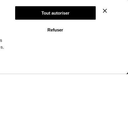
Petit Tuto pour poser ton kit déco
Tout autoriser
Refuser
NOUS SOMMES À VOTRE ÉCOUTE
ns
e vous répond du lundi au vendredi de 9h00 à 18h00
es.
03 85 30 30 24
INFORMATIONS
PAIEMENT SÉCURISÉ
CONDITIONS GÉNÉRALES DE VENTE
RETOUR ET REMBOURSEMENT
MENTIONS LÉGALES