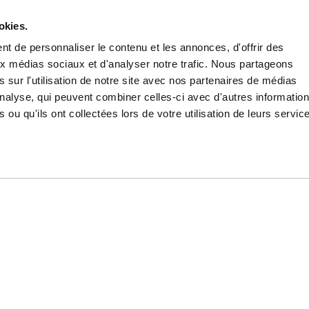
Crée ton compte pro pour profiter de la remise
professionnelle
okies.
t de personnaliser le contenu et les annonces, d'offrir des
aux médias sociaux et d'analyser notre trafic. Nous partageons
TÉS ET
REJOINS NOTRE COMMUNAUTÉ
 sur l'utilisation de notre site avec nos partenaires de médias
'analyse, qui peuvent combiner celles-ci avec d'autres informatio
Une équip
 ou qu'ils ont collectées lors de votre utilisation de leurs servic
OK!
S MARQUES
MODES DE PAIEMENT
MAHA
CB
ONDA
VISA
ZUKI
MASTERCARD
TM
CREDIT AGRICOLE