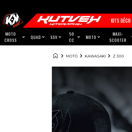
KITS DÉCO
MOTO
50
MAXI-
QUAD
SSV
MOTO





CROSS
CC
SCOOTER

MOTO
KAWASAKI
Z 300