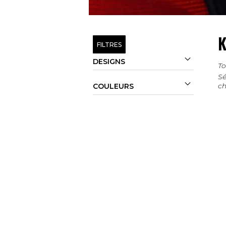
K
FILTRES

DESIGNS
To
Sé

ch
COULEURS