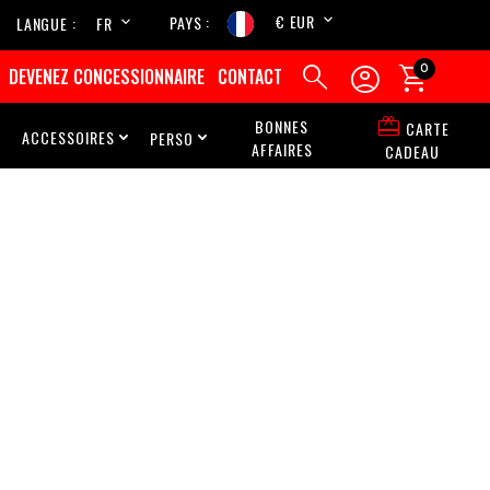
€ EUR
PAYS
LANGUE
FR
EN



0
DEVENEZ CONCESSIONNAIRE
CONTACT

BONNES
CARTE
ACCESSOIRES
PERSO



AFFAIRES
CADEAU