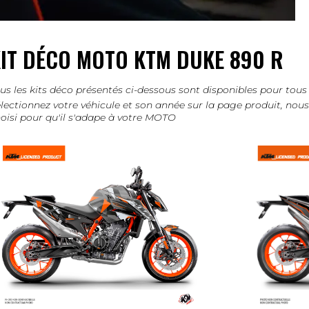
IT DÉCO MOTO KTM DUKE 890 R
us les kits déco présentés ci-dessous sont disponibles pour t
lectionnez votre véhicule et son année sur la page produit, no
oisi pour qu'il s'adape à votre MOTO