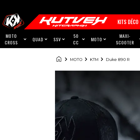
KITS DÉCO
MOTO
50
MAXI-
QUAD
SSV
MOTO





CROSS
CC
SCOOTER

MOTO
KTM
Duke 890 R