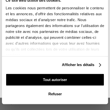
Ce site web utilise des cookies.
-10%
Vous avez gagné :
195,00 €
Les cookies nous permettent de personnaliser le contenu
et les annonces, d'offrir des fonctionnalités relatives aux
médias sociaux et d'analyser notre trafic. Nous
partageons également des informations sur l'utilisation de
notre site avec nos partenaires de médias sociaux, de
Sur l'ensemble de votre commande
publicité et d'analyse, qui peuvent combiner celles-ci
avec d'autres informations que vous leur avez fournies
Vous souhaitez en profiter :
ou qu'ils ont collectées lors de votre utilisation de leurs
services.
POUR VOUS
Afficher les détails
POUR UN PROCHE
Tout autoriser
KIT DÉCO MOTO MANTIS YAMAHA
NON MERCI, JE N'AIME PAS LES CADEAUX
TURQUOISE SÉRIE
Refuser
195,00 €