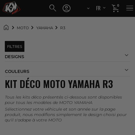




0
FR
EN

MOTO
YAMAHA
R3
FILTRES

DESIGNS

COULEURS
KIT DÉCO MOTO YAMAHA R3
Tous les kits déco présentés ci-dessous sont disponibles
pour tous les modèles de MOTO YAMAHA
Sélectionnez votre véhicule et son année sur la page
produit, nous modifions simplement le design choisi pour
qu'il s'adape à votre MOTO