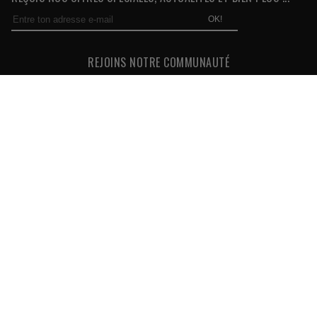
OK!
REJOINS NOTRE COMMUNAUTÉ
NOUS SOMMES À VOTRE ÉCOUTE
Une équipe vous répond du lundi au vendredi de 9h00 à 18h00
03 85 30 30 24
KUTVEK KIT GRAPHIK
MOTOCROSS
QUAD
SSV
50CC
MOTO
MAXISCOOTER
SCOOTER
JET-SKI
HYBRIDE
GOLF CART
LES MARQUES
YAMAHA
HONDA
SUZUKI
KTM
KAWASAKI
HUSQVARNA