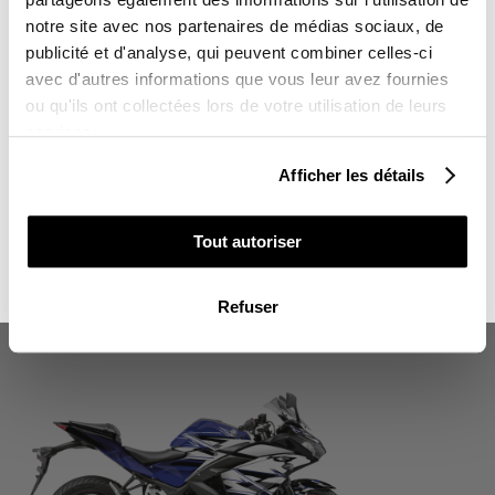
notre site avec nos partenaires de médias sociaux, de
Sur l'ensemble de votre commande
publicité et d'analyse, qui peuvent combiner celles-ci
avec d'autres informations que vous leur avez fournies
Vous souhaitez en profiter :
ou qu'ils ont collectées lors de votre utilisation de leurs
services.
POUR VOUS
Afficher les détails
POUR UN PROCHE
KIT DÉCO MOTO MISSION YAMAHA
Tout autoriser
ROUGE SÉRIE
305,00 €
NON MERCI, JE N'AIME PAS LES CADEAUX
Refuser