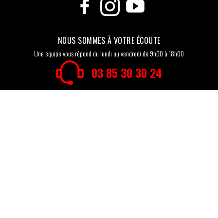
NOUS SOMMES À VOTRE ÉCOUTE
Une équipe vous répond du lundi au vendredi de 9h00 à 18h00
03 85 30 30 24
KUTVEK KIT GRAPHIK
MOTOCROSS
QUAD
SSV
50CC
MOTO
MAXISCOOTER
SCOOTER
JET-SKI
HYBRIDE
GOLF CART
LES MARQUES
YAMAHA
HONDA
SUZUKI
KTM
KAWASAKI
HUSQVARNA
SHERCO
GASGAS
POLARIS
CAN-AM
CF MOTO
BETA
RIEJU
FANTIC
MODES DE PAIEMENT
CB
VISA
MASTERCARD
CREDIT AGRICOLE
PAYPAL
AMERICAN EXPRESS