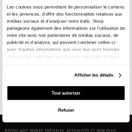
-10%
Vous avez gagné :
Les cookies nous permettent de personnaliser le contenu
et les annonces, d'offrir des fonctionnalités relatives aux
médias sociaux et d'analyser notre trafic. Nous
partageons également des informations sur l'utilisation de
notre site avec nos partenaires de médias sociaux, de
Sur l'ensemble de votre commande
publicité et d'analyse, qui peuvent combiner celles-ci
avec d'autres informations que vous leur avez fournies
Vous souhaitez en profiter :
ou qu'ils ont collectées lors de votre utilisation de leurs
services.
POUR VOUS
Qui Sommes Nous ?
Afficher les détails
L'histoire de Kutvek
POUR UN PROCHE
Devenir Concessionaire
Tout autoriser
Crée ton compte pro pour profiter de la remise professionnelle
Pose Un Kit Déco
NON MERCI, JE N'AIME PAS LES CADEAUX
Refuser
Petit Tuto pour poser ton kit déco
REÇOIS NOS OFFRES SPÉCIALES, ACTUALITÉS ET BIEN PLUS ...