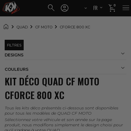




0
FR
EN

QUAD
CF MOTO
CFORCE 800 XC
FILTRES

DESIGNS

COULEURS
KIT DÉCO QUAD CF MOTO
CFORCE 800 XC
Tous les kits déco présentés ci-dessous sont disponibles
pour tous les modèles de QUAD CF MOTO
Sélectionnez votre véhicule et son année sur la page
produit, nous modifions simplement le design choisi pour
qu'il s'adape à votre QUAD