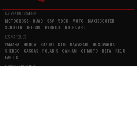
KUTVEK KIT GRAPHIK
MOTOCROSS
QUAD
SSV
50CC
MOTO
MAXISCOOTER
SCOOTER
JET-SKI
HYBRIDE
GOLF CART
LES MARQUES
YAMAHA
HONDA
SUZUKI
KTM
KAWASAKI
HUSQVARNA
SHERCO
GASGAS
POLARIS
CAN-AM
CF MOTO
BETA
RIEJU
FANTIC
MODES DE PAIEMENT
CB
VISA
MASTERCARD
CREDIT AGRICOLE
PAYPAL
AMERICAN EXPRESS
INFORMATIONS
PAIEMENT SÉCURISÉ
CONDITIONS GÉNÉRALES DE VENTE
RETOUR
ET REMBOURSEMENT
MENTIONS LÉGALES
CONTACT