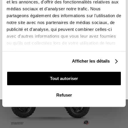
-10%
et les annonces, d'offrir des fonctionnalités relatives aux
médias sociaux et d'analyser notre trafic. Nous
partageons également des informations sur l'utilisation de
KIT DÉCO QUAD STAGE CF MOTO ORANGE
notre site avec nos partenaires de médias sociaux, de
Sur l'ensemble de votre commande
SÉRIE
publicité et d'analyse, qui peuvent combiner celles-ci
avec d'autres informations que vous leur avez fournies
165,00 €
Vous souhaitez en profiter :
ou qu'ils ont collectées lors de votre utilisation de leurs
services.
POUR VOUS
Afficher les détails
POUR UN PROCHE
Tout autoriser
NON MERCI, JE N'AIME PAS LES CADEAUX
Refuser